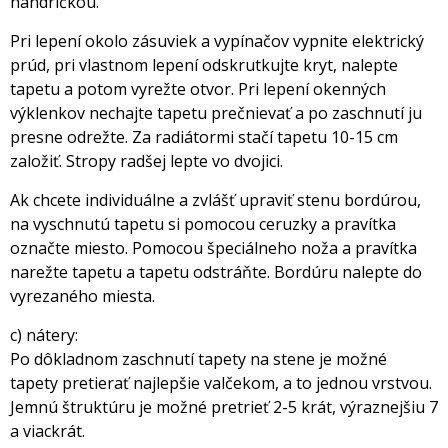
handričkou.
Pri lepení okolo zásuviek a vypínačov vypnite elektrický
prúd, pri vlastnom lepení odskrutkujte kryt, nalepte
tapetu a potom vyrežte otvor. Pri lepení okenných
výklenkov nechajte tapetu prečnievať a po zaschnutí ju
presne odrežte. Za radiátormi stačí tapetu 10-15 cm
založiť. Stropy radšej lepte vo dvojici.
Ak chcete individuálne a zvlášť upraviť stenu bordúrou,
na vyschnutú tapetu si pomocou ceruzky a pravítka
označte miesto. Pomocou špeciálneho noža a pravítka
narežte tapetu a tapetu odstráňte. Bordúru nalepte do
vyrezaného miesta.
c) nátery:
Po dôkladnom zaschnutí tapety na stene je možné
tapety pretierať najlepšie valčekom, a to jednou vrstvou.
Jemnú štruktúru je možné pretrieť 2-5 krát, výraznejšiu 7
a viackrát.