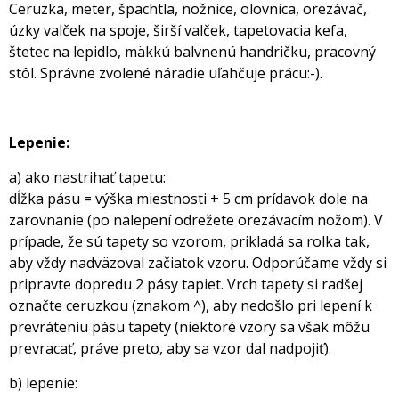
Ceruzka, meter, špachtla, nožnice, olovnica, orezávač,
úzky valček na spoje, širší valček, tapetovacia kefa,
štetec na lepidlo, mäkkú balvnenú handričku, pracovný
stôl. Správne zvolené náradie uľahčuje prácu:-).
Lepenie:
a) ako nastrihať tapetu:
dĺžka pásu = výška miestnosti + 5 cm prídavok dole na
zarovnanie (po nalepení odrežete orezávacím nožom). V
prípade, že sú tapety so vzorom, prikladá sa rolka tak,
aby vždy nadväzoval začiatok vzoru. Odporúčame vždy si
pripravte dopredu 2 pásy tapiet. Vrch tapety si radšej
označte ceruzkou (znakom ^), aby nedošlo pri lepení k
prevráteniu pásu tapety (niektoré vzory sa však môžu
prevracať, práve preto, aby sa vzor dal nadpojiť).
b) lepenie: