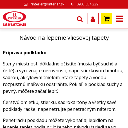
rinterier@rinterier.sk
0905 854 229
Návod na lepenie vliesovej tapety
Príprava podkladu:
Steny miestnosti dôkladne očistite (musia byť suché a
čisté) a vyrovnajte nerovnosti, napr. stierkovou hmotou,
sádrou, akrylovým tmelom. Staré tapety a vodou
rozpustnú maľovku odstráňte. Pokiaľ je podklad suchý a
pevný, môžete začať lepiť.
Čerstvú omietku, stierku, sádrokartóny a všetky savé
podklady radšej napenetrujte penetračným náterom.
Penetráciu podkladu môžete vykonať aj lepidlom na
lepenie tapiet podľa priloženého návodu (zriedi sa vo