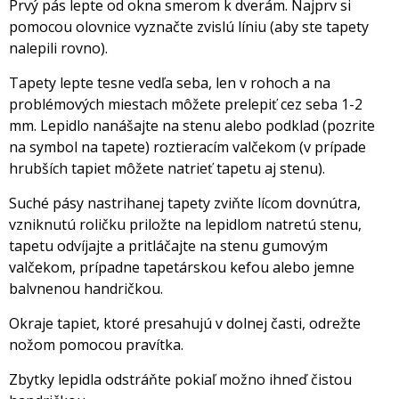
Prvý pás lepte od okna smerom k dverám. Najprv si
pomocou olovnice vyznačte zvislú líniu (aby ste tapety
nalepili rovno).
Tapety lepte tesne vedľa seba, len v rohoch a na
problémových miestach môžete prelepiť cez seba 1-2
mm. Lepidlo nanášajte na stenu alebo podklad (pozrite
na symbol na tapete) roztieracím valčekom (v prípade
hrubších tapiet môžete natrieť tapetu aj stenu).
Suché pásy nastrihanej tapety zviňte lícom dovnútra,
vzniknutú roličku priložte na lepidlom natretú stenu,
tapetu odvíjajte a pritláčajte na stenu gumovým
valčekom, prípadne tapetárskou kefou alebo jemne
balvnenou handričkou.
Okraje tapiet, ktoré presahujú v dolnej časti, odrežte
nožom pomocou pravítka.
Zbytky lepidla odstráňte pokiaľ možno ihneď čistou