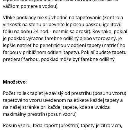
väčšom pomere s vodou).
Vlhké podklady nie sú vhodné na tapetovanie (kontrola
vlhkosti: na stenu pripevnite lepiacou páskou igelitovú
fóliu na dobu 24 hod. - nesmie sa orosiť). Rovnako, pokiaľ
je podklad výrazne farebne odlišný alebo vzorovaný, je
lepšie natrieť ho penetráciou v odtieni tapety (natrieť ho
farbou v približnom odtieni tapety). Pokiaľ budete tapetu
pretierať farbou, podklad môže byť farebne odlišný.
Množstvo:
Počet roliek tapiet je závislý od prestrihu (posunu vzoru)
tapetového vzoru uvedenom na etikete každej tapety a
na našej stránke pri každej tapete, kde sa uvádza
maximálny prestrih (posun vzoru).
Posun vzoru, teda raport (prestrih) tapety je cifra v cm,