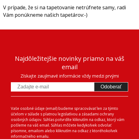
V prípade, že si na tapetovanie netrúfnete samy, radi
Vám ponúkneme našich tapetárov:-)
Najdôležitejšie novinky priamo na váš
email
Získajte zaujímavé informácie vždy medzi prvými
Odoberať
Vaše osobné údaje (email) budeme spracovávať len za týmto
účelom v súlade s platnou legislatívou a zásadami ochrany
osobných údajov. Súhlas potvrdíte kliknutím na odkaz, ktorý vám
pošleme na váš email. Súhlas môžete kedykoľvek odvolať
písomne, emailom alebo kliknutím na odkaz z ktoréhokoľvek
informačného emailu.