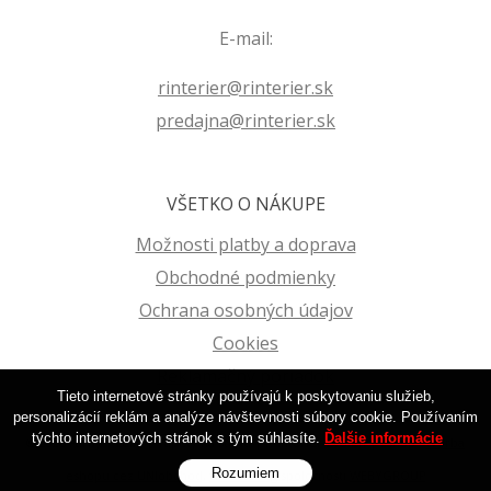
E-mail:
rinterier@rinterier.sk
predajna@rinterier.sk
VŠETKO O NÁKUPE
Možnosti platby a doprava
Obchodné podmienky
Ochrana osobných údajov
Cookies
Reklamačný poriadok
Tieto internetové stránky používajú k poskytovaniu služieb,
personalizácií reklám a analýze návštevnosti súbory cookie. Používaním
týchto internetových stránok s tým súhlasíte.
Ďalšie informácie
© 2026 Farby | Laky | Tapety na stenu | R-Interier Zvolen | Eshop •
tvorba
Rozumiem
eshopu cez UNIobchod
,
webhosting
spoločnosti
WEBYGROUP