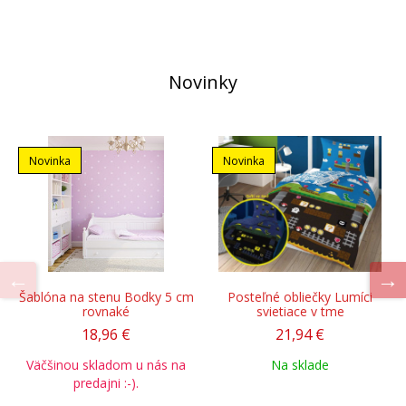
Novinky
Novinka
Novinka
Šablóna na stenu Bodky 5 cm
Posteľné obliečky Lumíci
rovnaké
svietiace v tme
18,96 €
21,94 €
Väčšinou skladom u nás na
Na sklade
predajni :-).