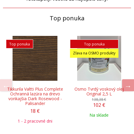
Top ponuka
Top ponuka
Top ponuka
Zľava na OSMO produkty
Tikkurila Valtti Plus Complete
Osmo Tvrdý voskový olej
Ochranná lazúra na drevo
Original 2,5 L
vonkajšia Dark Rosewood -
138,38 €
Palisander
102 €
18 €
Na sklade
1 - 2 pracovné dni