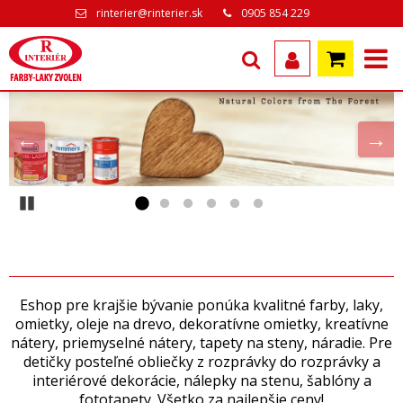
rinterier@rinterier.sk
0905 854 229
Pozastaviť
Eshop pre krajšie bývanie ponúka kvalitné farby, laky,
omietky, oleje na drevo, dekoratívne omietky, kreatívne
nátery, priemyselné nátery, tapety na steny, náradie. Pre
detičky posteľné obliečky z rozprávky do rozprávky a
interiérové dekorácie, nálepky na stenu, šablóny a
fototapety. Všetko za najlepšie ceny!