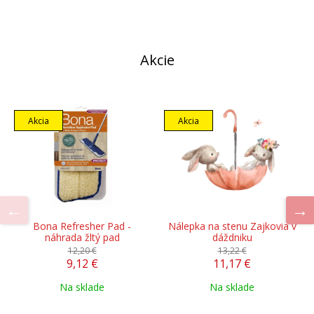
Akcie
Akcia
Akcia
Bona Refresher Pad -
Nálepka na stenu Zajkovia v
náhrada žltý pad
dáždniku
12,20 €
13,22 €
9,12 €
11,17 €
Na sklade
Na sklade