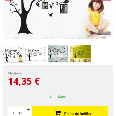
19,37 €
14,35
€
Na sklade
+
ks
Pridať do košíka
-