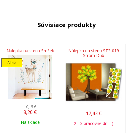
Súvisiace produkty
Nálepka na stenu Srnček
Nálepka na stenu ST2-019
Strom Dub
Akcia
10,15 €
8,20
€
17,43
€
Na sklade
2 - 3 pracovné dni :-)