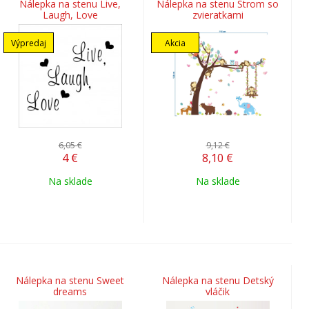
Nálepka na stenu Live,
Nálepka na stenu Strom so
Laugh, Love
zvieratkami
Výpredaj
Akcia
6,05 €
9,12 €
4
€
8,10
€
Na sklade
Na sklade
Nálepka na stenu Sweet
Nálepka na stenu Detský
dreams
vláčik