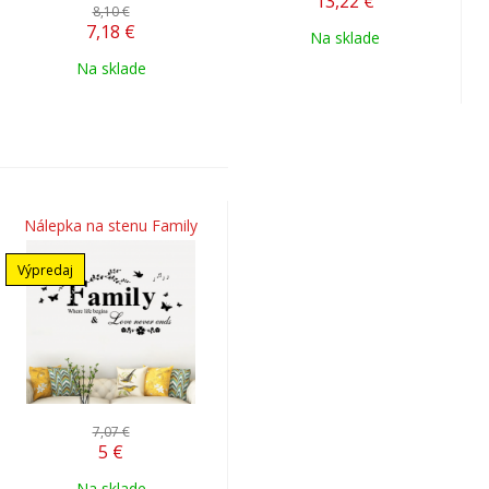
13,22
€
8,10 €
7,18
€
Na sklade
Na sklade
Nálepka na stenu Family
Výpredaj
7,07 €
5
€
Na sklade