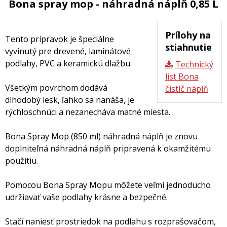
Bona spray mop - náhradná náplň 0,85 L
Prílohy na
Tento prípravok je špeciálne
stiahnutie
vyvinutý pre drevené, laminátové
podlahy, PVC a keramickú dlažbu.
Technický
list Bona
Všetkým povrchom dodává
čistič náplň
dlhodobý lesk, ľahko sa nanáša, je
rýchloschnúci a nezanecháva matné miesta.
Bona Spray Mop (850 ml) náhradná náplň je znovu
doplniteľná náhradná náplň pripravená k okamžitému
použitiu.
Pomocou Bona Spray Mopu môžete veľmi jednoducho
udržiavať vaše podlahy krásne a bezpečné.
Stačí naniesť prostriedok na podlahu s rozprašovačom,