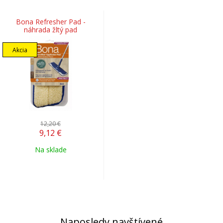
Bona Refresher Pad -
náhrada žltý pad
Akcia
12,20 €
9,12
€
Na sklade
Naposledy navštívené