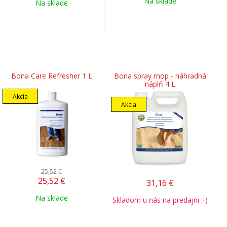
Na sklade
Na sklade
Bona Care Refresher 1 L
Bona spray mop - náhradná
náplň 4 L
Akcia
Akcia
25,52 €
25,52
€
31,16
€
Na sklade
Skladom u nás na predajni :-)