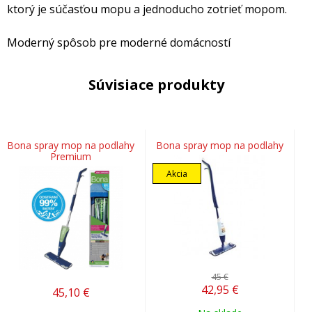
ktorý je súčasťou mopu a jednoducho zotrieť mopom.
Moderný spôsob pre moderné domácností
Súvisiace produkty
Bona spray mop na podlahy
Bona spray mop na podlahy
Premium
Akcia
45 €
42,95
€
45,10
€