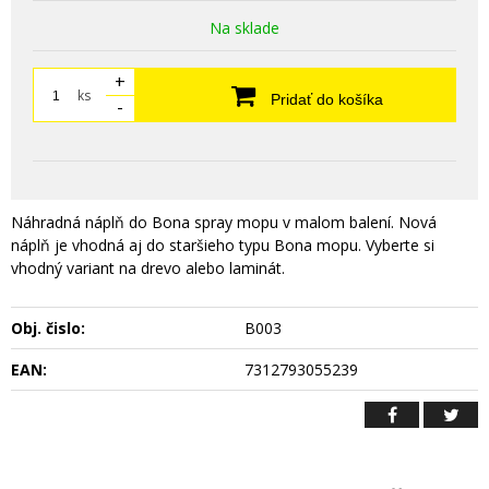
Na sklade
+
ks
Pridať do košíka
-
Náhradná náplň do Bona spray mopu v malom balení. Nová
náplň je vhodná aj do staršieho typu Bona mopu. Vyberte si
vhodný variant na drevo alebo laminát.
Obj. čislo:
B003
EAN:
7312793055239