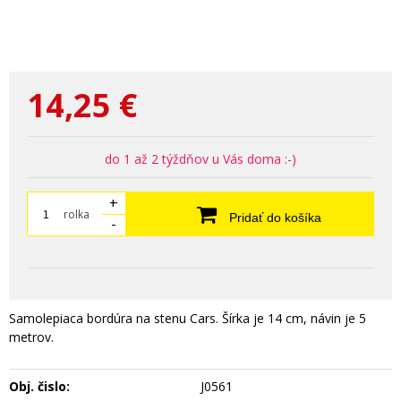
14,25
€
do 1 až 2 týždňov u Vás doma :-)
+
rolka
Pridať do košíka
-
Samolepiaca bordúra na stenu Cars. Šírka je 14 cm, návin je 5
metrov.
Obj. čislo:
J0561