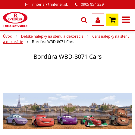
rinterier@rinterier.sk
0905 854 229
Úvod
Detské nálepky na stenu a dekorácie
Cars nálepky na stenu
a dekorácie
Bordúra WBD-8071 Cars
Bordúra WBD-8071 Cars