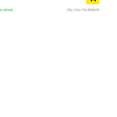
Na sklade
Obj. čislo:
FS24I00A00