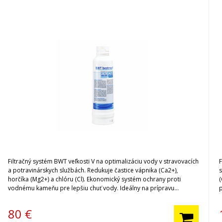
Filtračný systém BWT veľkosti V na optimalizáciu vody v stravovacích
a potravinárskych službách. Redukuje častice vápnika (Ca2+),
horčíka (Mg2+) a chlóru (Cl). Ekonomický systém ochrany proti
vodnému kameňu pre lepšiu chuť vody. Ideálny na prípravu
vysokokvalitnej kávy. Ak kupujete filter BWT prvýkrát, nezabudnite si
v
kúpiť hlavu filtra.
k
80
€