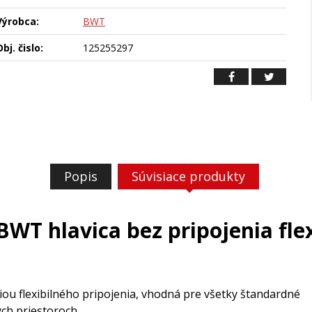
Výrobca:
BWT
bj. čislo:
125255297
Popis
Súvisiace produkty
BWT hlavica bez pripojenia fle
iou flexibilného pripojenia, vhodná pre všetky štandardné
ých priestoroch.