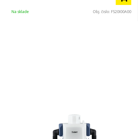
Na sklade
Obj. čislo:
FS20I00A00