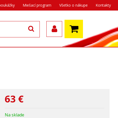
poukážky
Miešací program
Všetko o nákupe
Kontakty
63
€
Na sklade