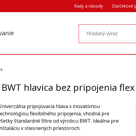
Rady a návody
Darčekové 
vanie
ex
BWT hlavica bez pripojenia flex
Univerzálna pripojovacia hlava s inovatívnou
technológiou flexibilného pripojenia, vhodná pre
všetky štandardné filtre od výrobcu BWT. Ideálna pre
inštaláciu v stiesnených priestoroch.