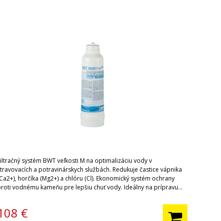
Filtračný systém BWT veľkosti M na optimalizáciu vody v
stravovacích a potravinárskych službách. Redukuje častice vápnika
(Ca2+), horčíka (Mg2+) a chlóru (Cl). Ekonomický systém ochrany
proti vodnému kameňu pre lepšiu chuť vody. Ideálny na prípravu
ysokokvalitnej kávy. Ak kupujete filter BWT prvýkrát, nezabudnite si
úpiť hlavu filtra.
108
€