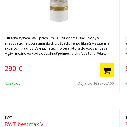
Filtračný systém BWT premium 2XL na optimalizáciu vody v
F
stravovacích a potravinárskych službách. Tento filtračný systém je
expertom na chuť. Vyvinutím technológie, ktorá do vody pridáva
Mg2+, možno vo vode dosiahnuť jedinečné chuťové tóny. Vďaka
tomu je voda chutná na studené aj horúce nápoje. Ak kupujete filter
v
BWT prvýkrát, nezabudnite si kúpiť hlavu filtra.
k
290
€
Na sklade
Obj. čislo:
FS30P00A00
BWT
BWT bestmax V