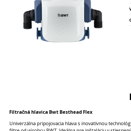
O
Filtračná hlavica Bwt Besthead Flex
Univerzálna pripojovacia hlava s inovatívnou technológ
filtre od výrobcu BWT. Ideálna pre inštaláciu v stiesnen