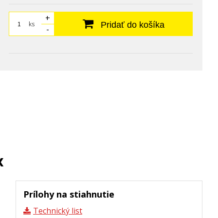
+
ks
Pridať do košíka
-
x
Prílohy na stiahnutie
Technický list