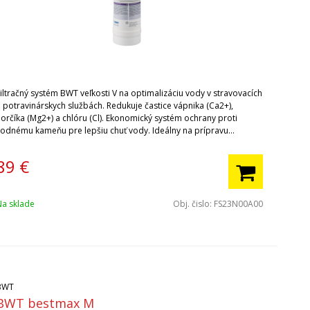
iltračný systém BWT veľkosti V na optimalizáciu vody v stravovacích
a potravinárskych službách. Redukuje častice vápnika (Ca2+),
horčíka (Mg2+) a chlóru (Cl). Ekonomický systém ochrany proti
vodnému kameňu pre lepšiu chuť vody. Ideálny na prípravu
ysokokvalitnej kávy. Ak kupujete filter BWT prvýkrát, nezabudnite si
úpiť hlavu filtra.
89
€
Na sklade
Obj. čislo:
FS23N00A00
BWT
BWT bestmax M