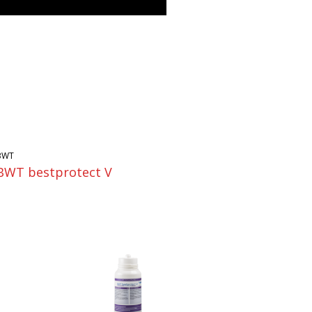
BWT
BWT bestprotect V