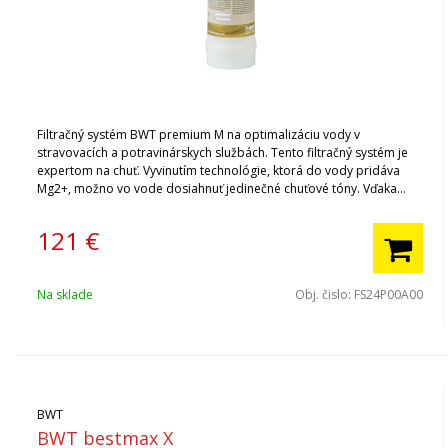
Filtračný systém BWT premium M na optimalizáciu vody v
stravovacích a potravinárskych službách. Tento filtračný systém je
expertom na chuť. Vyvinutím technológie, ktorá do vody pridáva
Mg2+, možno vo vode dosiahnuť jedinečné chuťové tóny. Vďaka
tomu je voda chutná na studené aj horúce nápoje. Ak kupujete filter
BWT prvýkrát, nezabudnite si kúpiť hlavu filtra.
121
€
Na sklade
Obj. čislo:
FS24P00A00
BWT
BWT bestmax X