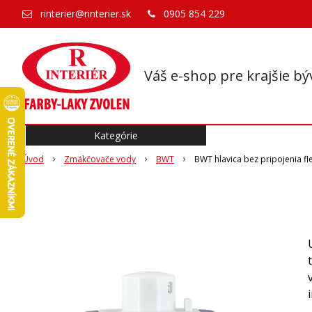
rinterier@rinterier.sk
0905 854 229
Váš e-shop pre krajšie bý
Kategórie
Úvod
Zmäkčovače vody
BWT
BWT hlavica bez pripojenia fl