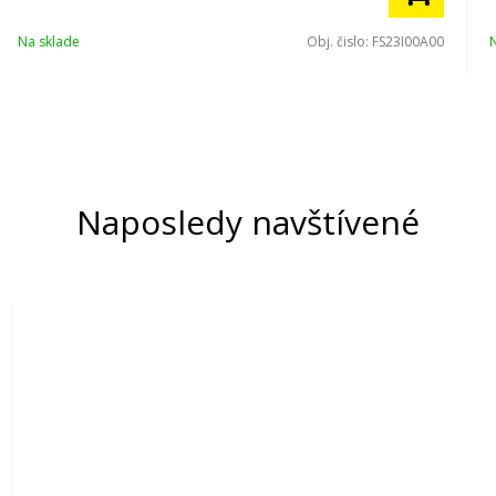
Na sklade
Obj. čislo:
FS23I00A00
Naposledy navštívené