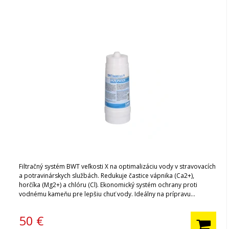
Filtračný systém BWT veľkosti X na optimalizáciu vody v stravovacích
a potravinárskych službách. Redukuje častice vápnika (Ca2+),
horčíka (Mg2+) a chlóru (Cl). Ekonomický systém ochrany proti
vodnému kameňu pre lepšiu chuť vody. Ideálny na prípravu
vysokokvalitnej kávy. Ak kupujete filter BWT prvýkrát, nezabudnite si
kúpiť hlavu filtra.
50
€