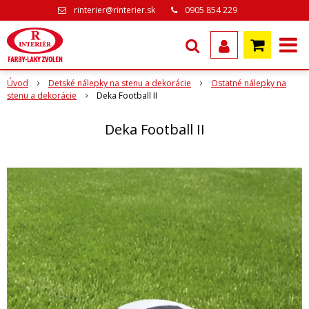
rinterier@rinterier.sk
0905 854 229
Úvod
Detské nálepky na stenu a dekorácie
Ostatné nálepky na
stenu a dekorácie
Deka Football II
Deka Football II