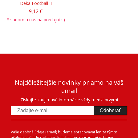
Deka Football II
9,12 €
Skladom u nás na predajni :-)
Najdôležitejšie novinky priamo na váš
email
Získajte zaujímavé informácie vždy medzi prvými
Odoberať
Vaše osobné údaje (email) budeme spracovávať len za týmto
účelom v súlade s platnou legislatívou a zásadami ochrany