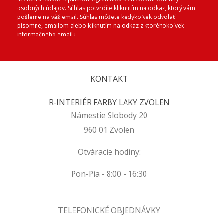
osobných údajov. Súhlas potvrdíte kliknutím na odkaz, ktorý vám
pošleme na váš email. Súhlas môžete kedykoľvek odvolať
písomne, emailom alebo kliknutím na odkaz z ktoréhokoľvek
informačného emailu.
KONTAKT
R-INTERIÉR FARBY LAKY ZVOLEN
Námestie Slobody 20
960 01 Zvolen
Otváracie hodiny:
Pon-Pia - 8:00 - 16:30
TELEFONICKÉ OBJEDNÁVKY