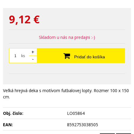
9,12
€
Skladom u nás na predajni :-)
+
ks
Pridať do košíka
-
Veľká hrejivá deka s motívom futbalovej lopty. Rozmer 100 x 150
cm.
Obj. čislo:
LO05864
EAN:
8592753038505