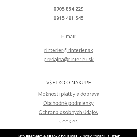
0905 854 229
0915 491 545
E-mail:
rinterier@rinterier.sk
predajna@rinterier.sk
VŠETKO O NÁKUPE
Možnosti platby a doprava
Obchodné podmienky
Ochrana osobných údajov
Cookies
Reklamačný poriadok
Tieto internetové stránky používajú k poskytovaniu služieb,