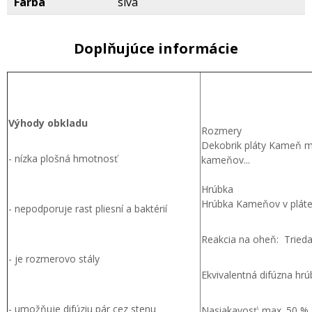
Farba
sivá
Doplňujúce informácie
Výhody obkladu
Rozmery
Dekobrik pláty Kameň ma
- nízka plošná hmotnosť
kameňov...
Hrúbka
Hrúbka Kameňov v plát
- nepodporuje rast pliesní a baktérií
Reakcia na oheň: Trieda
- je rozmerovo stály
Ekvivalentná difúzna hrú
- umožňuje difúziu pár cez stenu
Nasiakavosť: max. 50 %