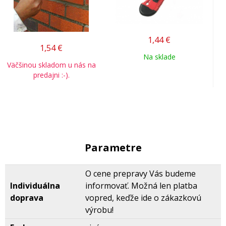
1,44
€
1,54
€
Na sklade
Väčšinou skladom u nás na
predajni :-).
Parametre
O cene prepravy Vás budeme
Individuálna
informovať. Možná len platba
doprava
vopred, keďže ide o zákazkovú
výrobu!