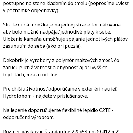
postupne na stene kladením do tmelu (poprosíme uviesť
v poznámke objednávky).
Sklotextilná mriežka je na jednej strane formátovaná,
aby bolo možné nadpájať jednotlivé pláty k sebe.
Uloženie kameňa umožňuje spájanie jednotlivých plátov
zasunutím do seba (ako pri puzzle).
Dekobrik je vyrobený z polymér maltových zmesí, čo
zaručuje ich životnosť a ohybnosť aj pri vyšších
teplotách, mrazu odolné.
Pre dhlšiu životnosť odporúčame v exteriéri natrieť
Hydrofobom - nájdete v príslušenstve.
Na lepenie doporučujeme flexibilné lepidlo C2TE -
odporučené výrobcom.
Rozmer pásikov je štandardne 220x58mm (0,412 m2)