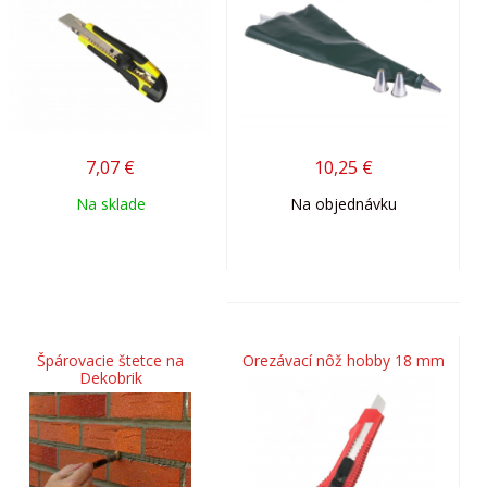
7,07
€
10,25
€
Na sklade
Na objednávku
Špárovacie štetce na
Orezávací nôž hobby 18 mm
Dekobrik