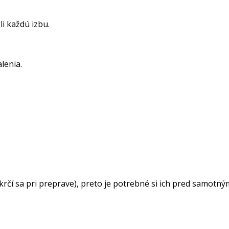
krášli každú izbu.
lenia.
čí sa pri preprave), preto je potrebné si ich pred samotný