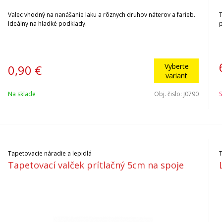
Valec vhodný na nanášanie laku a rôznych druhov náterov a farieb.
Ideálny na hladké podklady.
p
Vyberte
0,90
€
variant
Na sklade
Obj. čislo:
J0790
S
Tapetovacie náradie a lepidlá
Tapetovací valček prítlačný 5cm na spoje