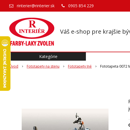
rinterier@rinterier.sk
0905 854 229
Váš e-shop pre krajšie bý
Kategórie
Úvod
Fototapety na stenu
Fototapety Iné
Fototapeta 0072 
O