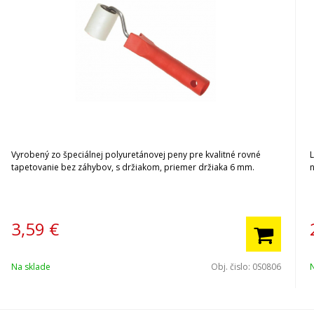
Vyrobený zo špeciálnej polyuretánovej peny pre kvalitné rovné
L
tapetovanie bez záhybov, s držiakom, priemer držiaka 6 mm.
3,59
€
Na sklade
Obj. čislo:
0S0806