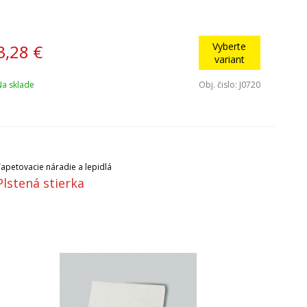
Vyberte
3,28
€
variant
Na sklade
Obj. čislo:
J0720
Tapetovacie náradie a lepidlá
Plstená stierka