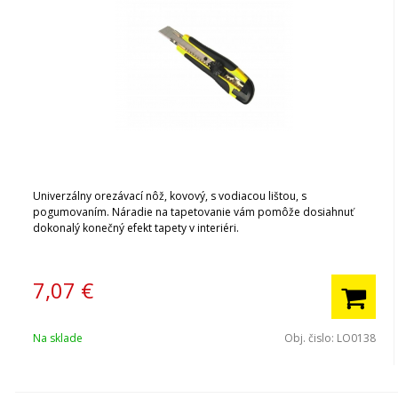
Univerzálny orezávací nôž, kovový, s vodiacou lištou, s
pogumovaním. Náradie na tapetovanie vám pomôže dosiahnuť
dokonalý konečný efekt tapety v interiéri.
7,07
€
Na sklade
Obj. čislo:
LO0138