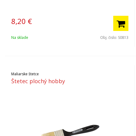
8,20
€
Na sklade
Obj. čislo:
S0813
Maliarske štetce
Štetec plochý hobby