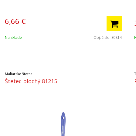
6,66
€
Na sklade
Obj. čislo:
S0814
Maliarske štetce
Štetec plochý 81215