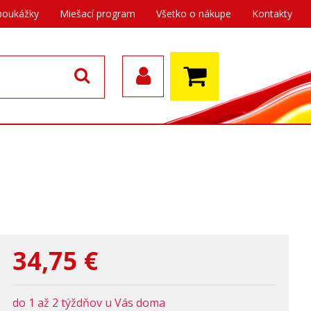
poukážky
Miešací program
Všetko o nákupe
Kontakty
34,75
€
do 1 až 2 týždňov u Vás doma