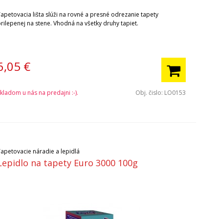
Tapetovacia lišta slúži na rovné a presné odrezanie tapety
rilepenej na stene. Vhodná na všetky druhy tapiet.
6,05
€
kladom u nás na predajni :-).
Obj. čislo:
LO0153
Tapetovacie náradie a lepidlá
Lepidlo na tapety Euro 3000 100g