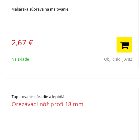
Maliarska súprava na maľovanie.
2,67
€
Na sklade
Obj. čislo:
J0782
Tapetovacie náradie a lepidlá
Orezávací nôž profi 18 mm