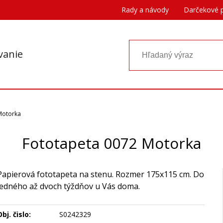
Rady a návody
Darčekové 
vanie
Motorka
Fototapeta 0072 Motorka
Papierová fototapeta na stenu. Rozmer 175x115 cm. Do
jedného až dvoch týždňov u Vás doma.
bj. čislo:
S0242329