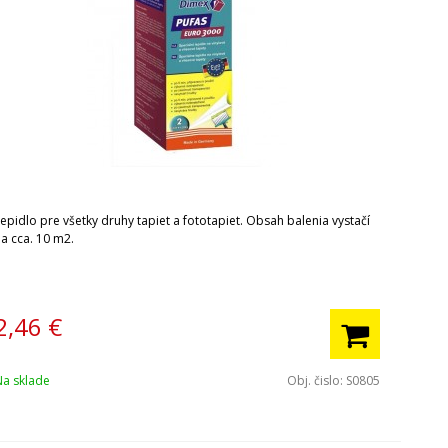
epidlo pre všetky druhy tapiet a fototapiet. Obsah balenia vystačí
na cca. 10 m2.
2,46
€
Na sklade
Obj. čislo:
S0805