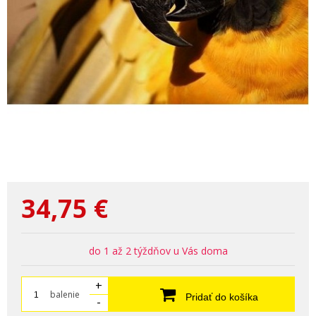
34,75
€
do 1 až 2 týždňov u Vás doma
+
balenie
Pridať do košíka
-