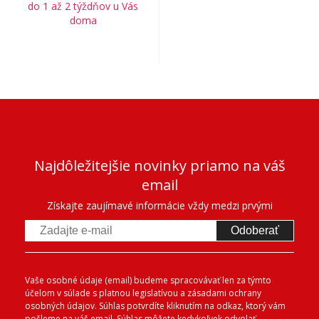
do 1 až 2 týždňov u Vás
doma
Najdôležitejšie novinky priamo na váš
email
Získajte zaujímavé informácie vždy medzi prvými
Odoberať
Vaše osobné údaje (email) budeme spracovávať len za týmto
účelom v súlade s platnou legislatívou a zásadami ochrany
osobných údajov. Súhlas potvrdíte kliknutím na odkaz, ktorý vám
pošleme na váš email. Súhlas môžete kedykoľvek odvolať