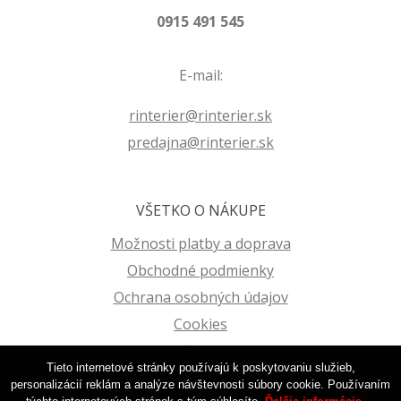
0915 491 545
E-mail:
rinterier@rinterier.sk
predajna@rinterier.sk
VŠETKO O NÁKUPE
Možnosti platby a doprava
Obchodné podmienky
Ochrana osobných údajov
Cookies
Reklamačný poriadok
Tieto internetové stránky používajú k poskytovaniu služieb,
personalizácií reklám a analýze návštevnosti súbory cookie. Používaním