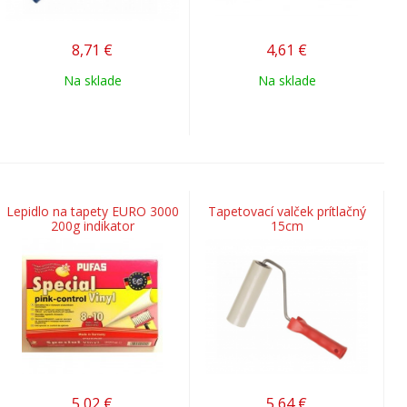
8,71
€
4,61
€
Na sklade
Na sklade
Lepidlo na tapety EURO 3000
Tapetovací valček prítlačný
200g indikator
15cm
5,02
€
5,64
€