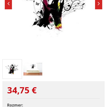
34,75
€
Rozmer: