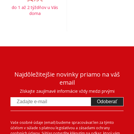
do 1 až 2 týždňov u Vás
doma
Najdôležitejšie novinky priamo na váš
email
Získajte zaujímavé informácie vždy medzi prvými
Odoberať
Vaše osobné údaje (email) budeme spracovávať len za týmto
účelom v súlade s platnou legislatívou a zásadami ochrany
osobných údajov. Súhlas potvrdíte kliknutím na odkaz, ktorý vám