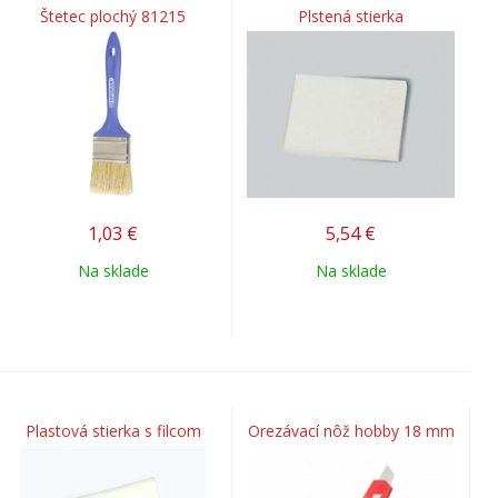
Štetec plochý 81215
Plstená stierka
1,03
€
5,54
€
Na sklade
Na sklade
Plastová stierka s filcom
Orezávací nôž hobby 18 mm