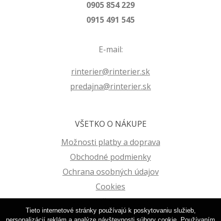
0905 854 229
0915 491 545
E-mail:
rinterier@rinterier.sk
predajna@rinterier.sk
VŠETKO O NÁKUPE
Možnosti platby a doprava
Obchodné podmienky
Ochrana osobných údajov
Cookies
Reklamačný poriadok
Tieto internetové stránky používajú k poskytovaniu služieb,
personalizácií reklám a analýze návštevnosti súbory cookie. Používaním