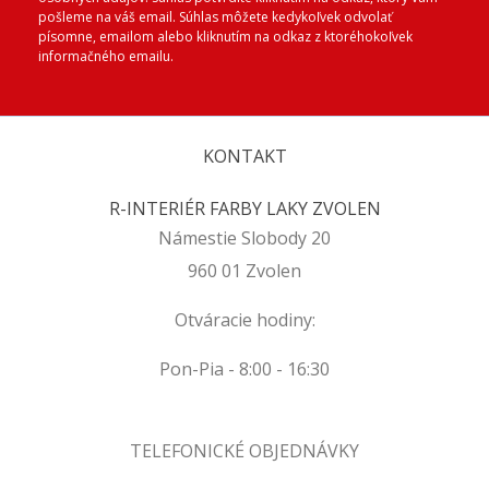
pošleme na váš email. Súhlas môžete kedykoľvek odvolať
písomne, emailom alebo kliknutím na odkaz z ktoréhokoľvek
informačného emailu.
KONTAKT
R-INTERIÉR FARBY LAKY ZVOLEN
Námestie Slobody 20
960 01 Zvolen
Otváracie hodiny:
Pon-Pia - 8:00 - 16:30
TELEFONICKÉ OBJEDNÁVKY