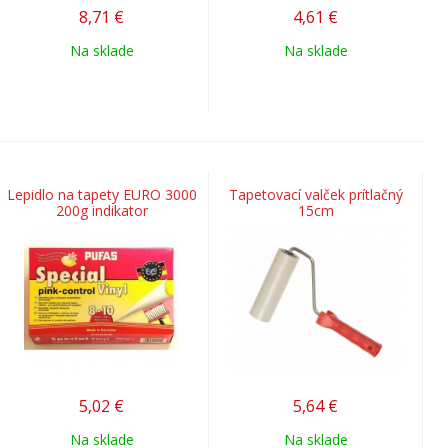
8,71
€
4,61
€
Na sklade
Na sklade
Lepidlo na tapety EURO 3000
Tapetovací valček prítlačný
200g indikator
15cm
5,02
€
5,64
€
Na sklade
Na sklade