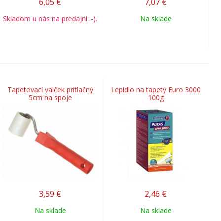
6,05
€
7,07
€
Skladom u nás na predajni :-).
Na sklade
Tapetovací valček prítlačný
Lepidlo na tapety Euro 3000
5cm na spoje
100g
3,59
€
2,46
€
Na sklade
Na sklade