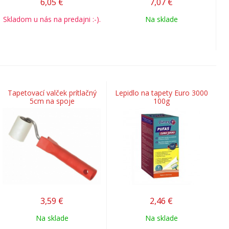
6,05
€
7,07
€
Skladom u nás na predajni :-).
Na sklade
Tapetovací valček prítlačný
Lepidlo na tapety Euro 3000
5cm na spoje
100g
3,59
€
2,46
€
Na sklade
Na sklade