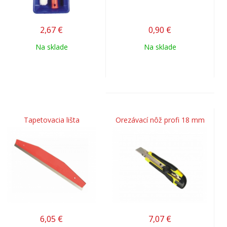
2,67
€
0,90
€
Na sklade
Na sklade
Tapetovacia lišta
Orezávací nôž profi 18 mm
6,05
€
7,07
€