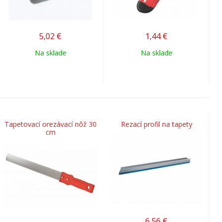
5,02
€
1,44
€
Na sklade
Na sklade
Tapetovací orezávací nôž 30
Rezací profil na tapety
cm
6,56
€