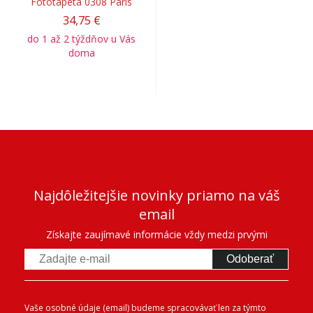
Fototapeta 0308 Paris
34,75 €
do 1 až 2 týždňov u Vás
doma
Najdôležitejšie novinky priamo na váš
email
Získajte zaujímavé informácie vždy medzi prvými
Odoberať
Vaše osobné údaje (email) budeme spracovávať len za týmto