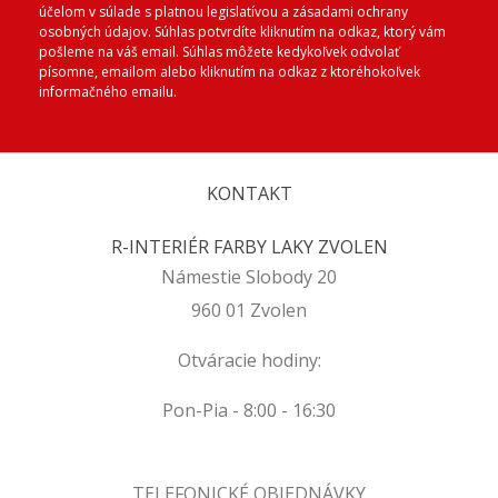
účelom v súlade s platnou legislatívou a zásadami ochrany
osobných údajov. Súhlas potvrdíte kliknutím na odkaz, ktorý vám
pošleme na váš email. Súhlas môžete kedykoľvek odvolať
písomne, emailom alebo kliknutím na odkaz z ktoréhokoľvek
informačného emailu.
KONTAKT
R-INTERIÉR FARBY LAKY ZVOLEN
Námestie Slobody 20
960 01 Zvolen
Otváracie hodiny:
Pon-Pia - 8:00 - 16:30
TELEFONICKÉ OBJEDNÁVKY