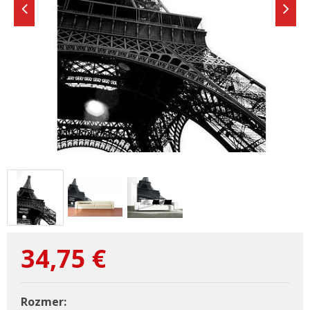
34,75
€
Rozmer: