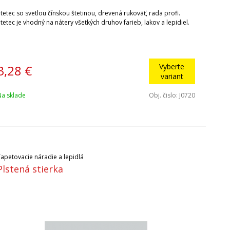
tetec so svetlou čínskou štetinou, drevená rukoväť, rada profi.
tetec je vhodný na nátery všetkých druhov farieb, lakov a lepidiel.
Vyberte
3,28
€
variant
Na sklade
Obj. čislo:
J0720
Tapetovacie náradie a lepidlá
Plstená stierka