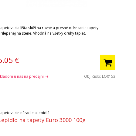
Tapetovacia lišta slúži na rovné a presné odrezanie tapety
rilepenej na stene. Vhodná na všetky druhy tapiet.
6,05
€
kladom u nás na predajni :-).
Obj. čislo:
LO0153
Tapetovacie náradie a lepidlá
Lepidlo na tapety Euro 3000 100g