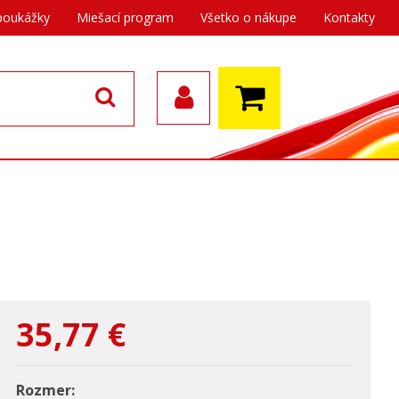
poukážky
Miešací program
Všetko o nákupe
Kontakty
35,77
€
Rozmer: