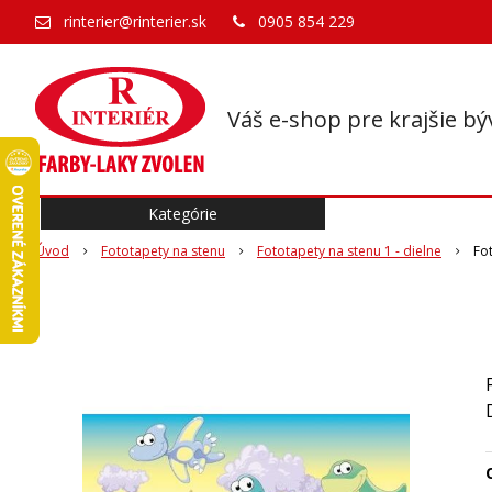
rinterier@rinterier.sk
0905 854 229
Váš e-shop pre krajšie bý
Kategórie
Úvod
Fototapety na stenu
Fototapety na stenu 1 - dielne
Fo
O