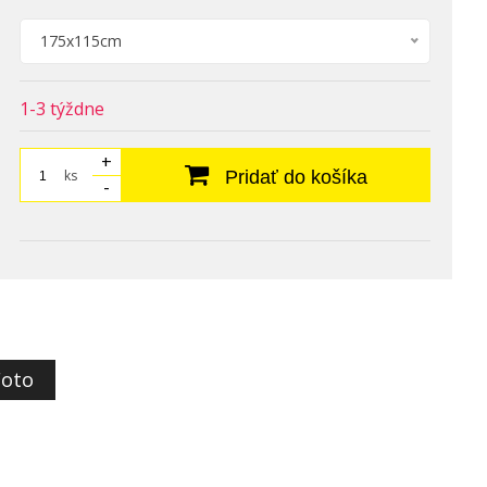
175x115cm
1-3 týždne
+
ks
Pridať do košíka
-
Foto