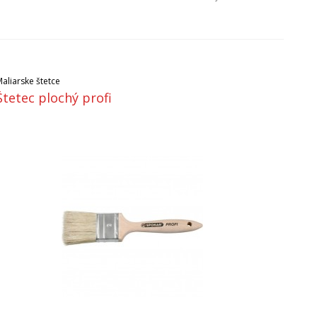
aliarske štetce
Štetec plochý profi