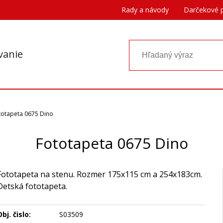
Rady a návody
Darčekové 
vanie
totapeta 0675 Dino
Fototapeta 0675 Dino
Fototapeta na stenu. Rozmer 175x115 cm a 254x183cm.
Detská fototapeta.
bj. čislo:
S03509