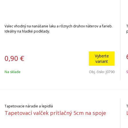
Valec vhodný na nanášanie laku a rôznych druhov náterov a farieb.
Ideálny na hladké podklady.
p
Vyberte
0,90
€
variant
Na sklade
Obj. čislo:
J0790
S
Tapetovacie náradie a lepidlá
Tapetovací valček prítlačný 5cm na spoje