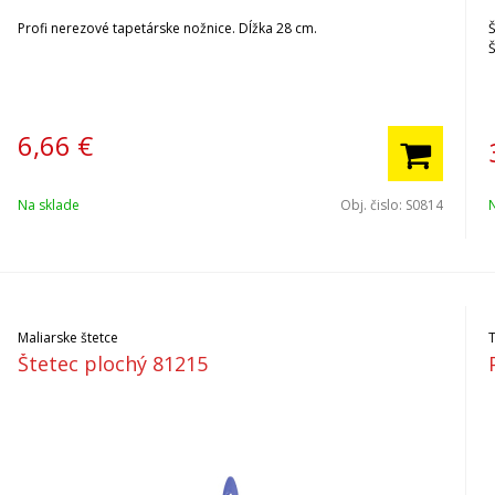
Profi nerezové tapetárske nožnice. Dĺžka 28 cm.
Š
Š
6,66
€
Na sklade
Obj. čislo:
S0814
Maliarske štetce
Štetec plochý 81215