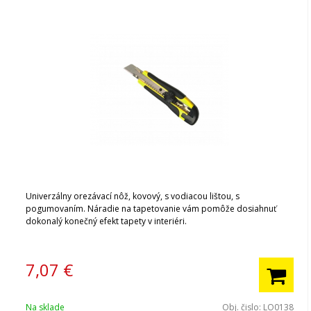
Univerzálny orezávací nôž, kovový, s vodiacou lištou, s
pogumovaním. Náradie na tapetovanie vám pomôže dosiahnuť
dokonalý konečný efekt tapety v interiéri.
7,07
€
Na sklade
Obj. čislo:
LO0138