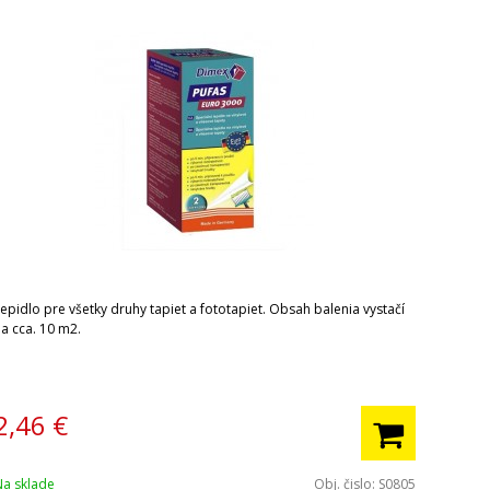
epidlo pre všetky druhy tapiet a fototapiet. Obsah balenia vystačí
na cca. 10 m2.
2,46
€
Na sklade
Obj. čislo:
S0805