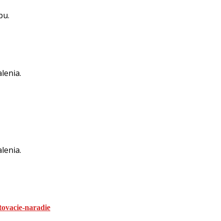
zbu.
lenia.
lenia.
tovacie-naradie