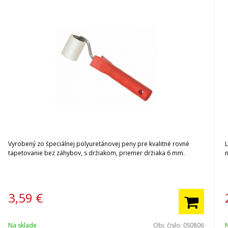
Vyrobený zo špeciálnej polyuretánovej peny pre kvalitné rovné
L
tapetovanie bez záhybov, s držiakom, priemer držiaka 6 mm.
3,59
€
Na sklade
Obj. čislo:
0S0806