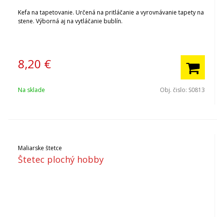
Kefa na tapetovanie. Určená na pritláčanie a vyrovnávanie tapety na
stene. Výborná aj na vytláčanie bublín.
8,20
€
Na sklade
Obj. čislo:
S0813
Maliarske štetce
Štetec plochý hobby