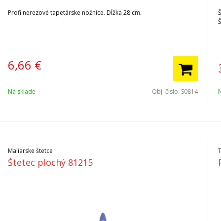
Profi nerezové tapetárske nožnice. Dĺžka 28 cm.
Š
Š
6,66
€
Na sklade
Obj. čislo:
S0814
Maliarske štetce
Štetec plochý 81215