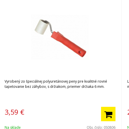
Vyrobený zo špeciálnej polyuretánovej peny pre kvalitné rovné
L
tapetovanie bez záhybov, s držiakom, priemer držiaka 6 mm.
3,59
€
Na sklade
Obj. čislo:
0S0806