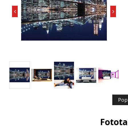
Pop
Fotota