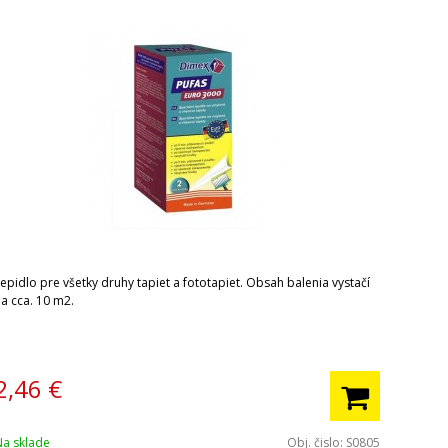
epidlo pre všetky druhy tapiet a fototapiet. Obsah balenia vystačí
na cca. 10 m2.
2,46
€
Na sklade
Obj. čislo:
S0805