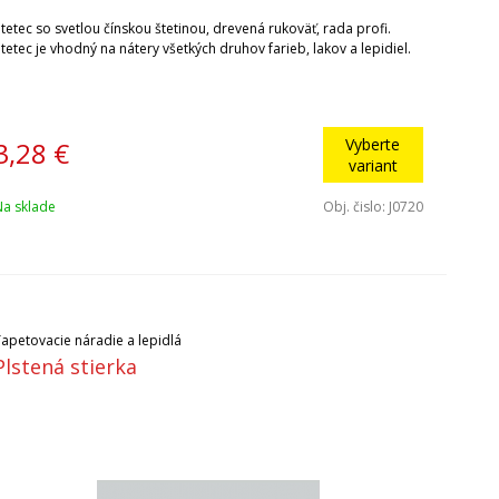
tetec so svetlou čínskou štetinou, drevená rukoväť, rada profi.
tetec je vhodný na nátery všetkých druhov farieb, lakov a lepidiel.
Vyberte
3,28
€
variant
Na sklade
Obj. čislo:
J0720
Tapetovacie náradie a lepidlá
Plstená stierka