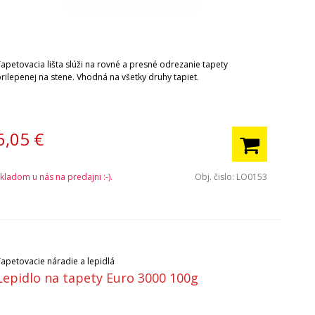
Tapetovacia lišta slúži na rovné a presné odrezanie tapety
rilepenej na stene. Vhodná na všetky druhy tapiet.
6,05
€
kladom u nás na predajni :-).
Obj. čislo:
LO0153
Tapetovacie náradie a lepidlá
Lepidlo na tapety Euro 3000 100g