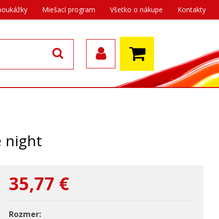
poukážky
Miešací program
Všetko o nákupe
Kontakty
 night
35,77
€
Rozmer: