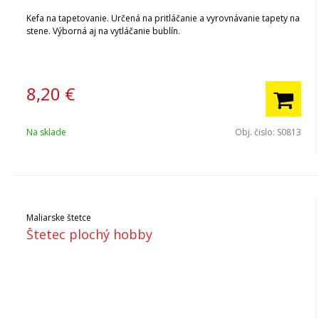
Kefa na tapetovanie. Určená na pritláčanie a vyrovnávanie tapety na
stene. Výborná aj na vytláčanie bublín.
8,20
€
Na sklade
Obj. čislo:
S0813
Maliarske štetce
Štetec plochý hobby