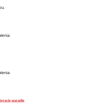
zbu.
lenia.
lenia.
tovacie-naradie