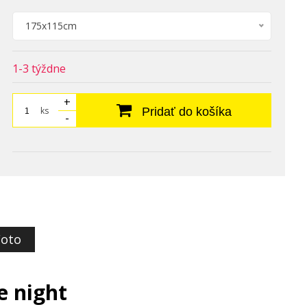
175x115cm
1-3 týždne
+
ks
Pridať do košíka
-
Foto
e night