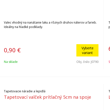
Valec vhodný na nanášanie laku a rôznych druhov náterov a farieb.
Ideálny na hladké podklady.
p
Vyberte
0,90
€
variant
Na sklade
Obj. čislo:
J0790
S
Tapetovacie náradie a lepidlá
Tapetovací valček prítlačný 5cm na spoje