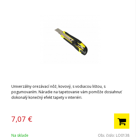
Univerzálny orezávací nôž, kovový, s vodiacou lištou, s
pogumovaním. Náradie na tapetovanie vám pomôže dosiahnuť
dokonalý konečný efekt tapety v interiéri.
7,07
€
Na sklade
Obj. čislo:
LO0138