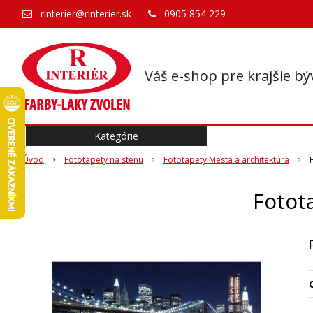
rinterier@rinterier.sk
0905 854 229
Váš e-shop pre krajšie bý
Kategórie
Úvod
Fototapety na stenu
Fototapety Mestá a architektúra
Fotot
O