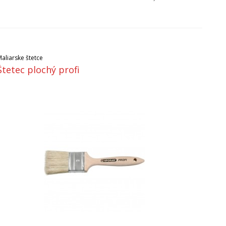
aliarske štetce
Štetec plochý profi