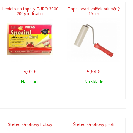
Lepidlo na tapety EURO 3000
Tapetovací valček prítlačný
200g indikator
15cm
5,02
€
5,64
€
Na sklade
Na sklade
Štetec zárohový hobby
Štetec zárohový profi