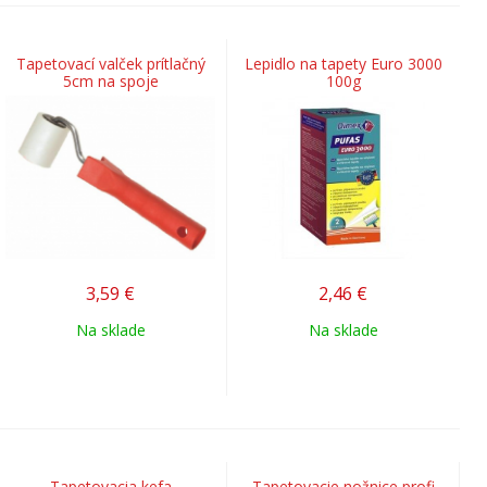
Tapetovací valček prítlačný
Lepidlo na tapety Euro 3000
5cm na spoje
100g
3,59
€
2,46
€
Na sklade
Na sklade
Tapetovacia kefa
Tapetovacie nožnice profi