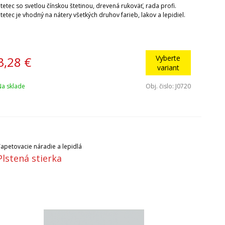
tetec so svetlou čínskou štetinou, drevená rukoväť, rada profi.
tetec je vhodný na nátery všetkých druhov farieb, lakov a lepidiel.
Vyberte
3,28
€
variant
Na sklade
Obj. čislo:
J0720
Tapetovacie náradie a lepidlá
Plstená stierka