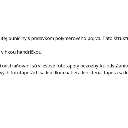
knitej buničiny s prídavkom polymérového pojiva. Táto štru
ť vlhkou handričkou.
ri odstraňovaní sú vliesové fototapety bezozbytku odstáanit
sových fototapetách sa lepidlom natiera len stena, tapeta s