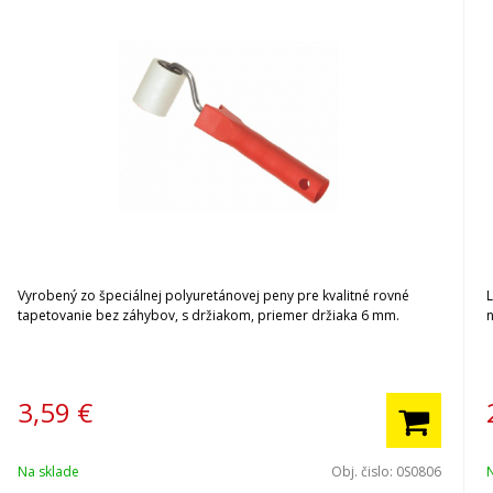
Vyrobený zo špeciálnej polyuretánovej peny pre kvalitné rovné
L
tapetovanie bez záhybov, s držiakom, priemer držiaka 6 mm.
3,59
€
Na sklade
Obj. čislo:
0S0806