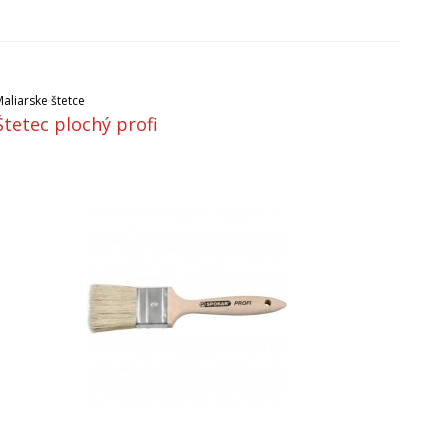
aliarske štetce
Štetec plochý profi