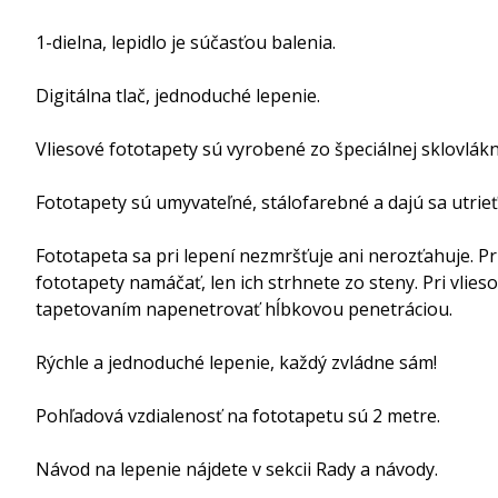
1-dielna, lepidlo je súčasťou balenia.
Digitálna tlač, jednoduché lepenie.
Vliesové fototapety sú vyrobené zo špeciálnej sklovlá
Fototapety sú umyvateľné, stálofarebné a dajú sa utrie
Fototapeta sa pri lepení nezmršťuje ani nerozťahuje. P
fototapety namáčať, len ich strhnete zo steny. Pri vlie
tapetovaním napenetrovať hĺbkovou penetráciou.
Rýchle a jednoduché lepenie, každý zvládne sám!
Pohľadová vzdialenosť na fototapetu sú 2 metre.
Návod na lepenie nájdete v sekcii Rady a návody.