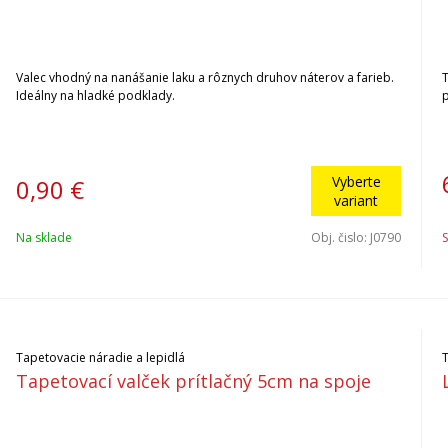
Valec vhodný na nanášanie laku a rôznych druhov náterov a farieb.
Ideálny na hladké podklady.
p
Vyberte
0,90
€
variant
Na sklade
Obj. čislo:
J0790
S
Tapetovacie náradie a lepidlá
Tapetovací valček prítlačný 5cm na spoje