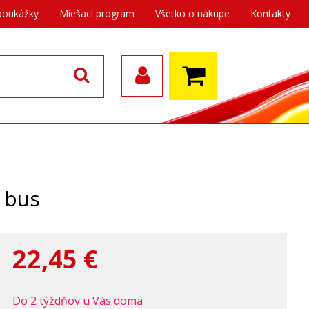
poukážky
Miešací program
Všetko o nákupe
Kontakty
 bus
22,45
€
Do 2 týždňov u Vás doma