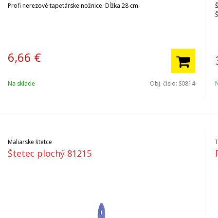
Profi nerezové tapetárske nožnice. Dĺžka 28 cm.
Š
Š
6,66
€
Na sklade
Obj. čislo:
S0814
Maliarske štetce
Štetec plochý 81215