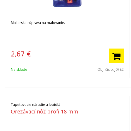
Maliarska súprava na maľovanie.
2,67
€
Na sklade
Obj. čislo:
J0782
Tapetovacie náradie a lepidlá
Orezávací nôž profi 18 mm