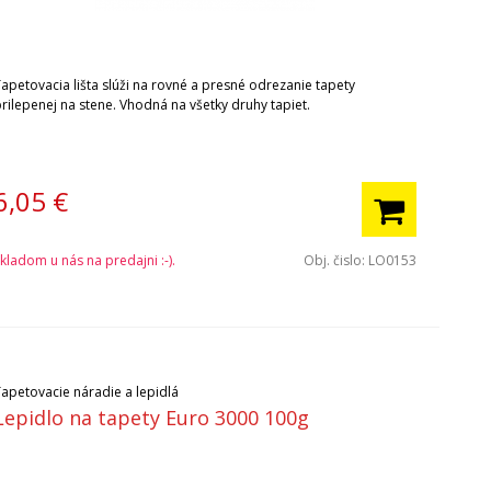
Tapetovacia lišta slúži na rovné a presné odrezanie tapety
rilepenej na stene. Vhodná na všetky druhy tapiet.
6,05
€
kladom u nás na predajni :-).
Obj. čislo:
LO0153
Tapetovacie náradie a lepidlá
Lepidlo na tapety Euro 3000 100g