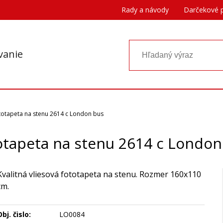
Rady a návody
Darčekové 
vanie
totapeta na stenu 2614 c London bus
otapeta na stenu 2614 c London
Kvalitná vliesová fototapeta na stenu. Rozmer 160x110
cm.
bj. čislo:
LO0084