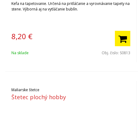
Kefa na tapetovanie. Určená na pritláčanie a vyrovnávanie tapety na
stene. Výborná aj na vytláčanie bublín.
8,20
€
Na sklade
Obj. čislo:
S0813
Maliarske štetce
Štetec plochý hobby