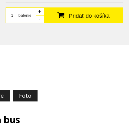
+
balenie
Pridať do košíka
-
re
Foto
n bus