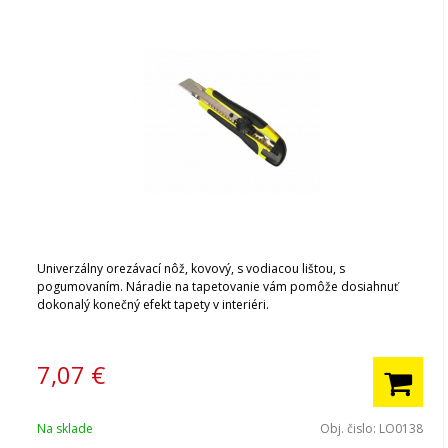
Univerzálny orezávací nôž, kovový, s vodiacou lištou, s
pogumovaním. Náradie na tapetovanie vám pomôže dosiahnuť
dokonalý konečný efekt tapety v interiéri.
7,07
€
Na sklade
Obj. čislo:
LO0138