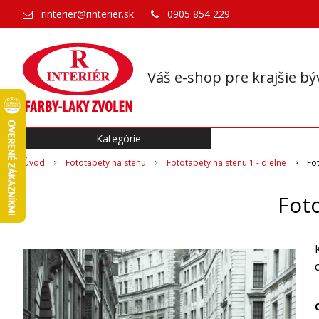
rinterier@rinterier.sk
0905 854 229
Váš e-shop pre krajšie bý
Kategórie
Úvod
Fototapety na stenu
Fototapety na stenu 1 - dielne
Fo
Fot
O