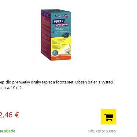
epidlo pre všetky druhy tapiet a fototapiet. Obsah balenia vystačí
na cca. 10 m2.
2,46
€
Na sklade
Obj. čislo:
S0805