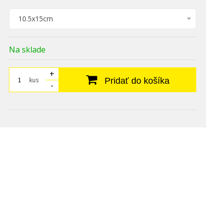
10.5x15cm
Na sklade
+
kus
Pridať do košíka
-