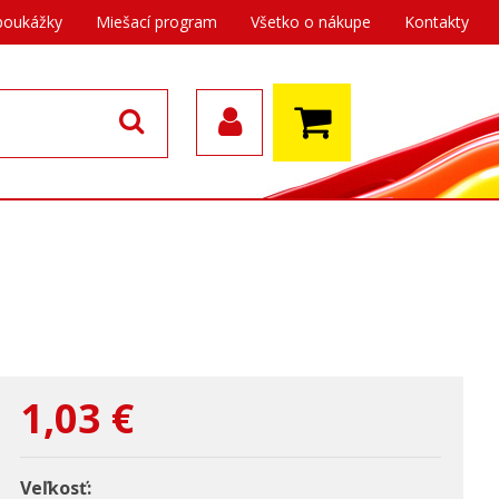
poukážky
Miešací program
Všetko o nákupe
Kontakty
1,03
€
Veľkosť: