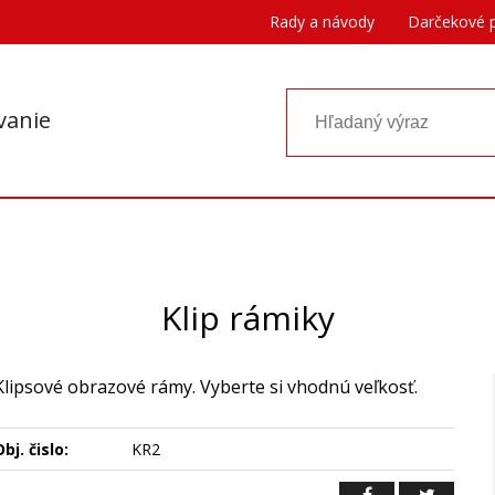
Rady a návody
Darčekové 
vanie
Klip rámiky
Klipsové obrazové rámy. Vyberte si vhodnú veľkosť.
bj. čislo:
KR2