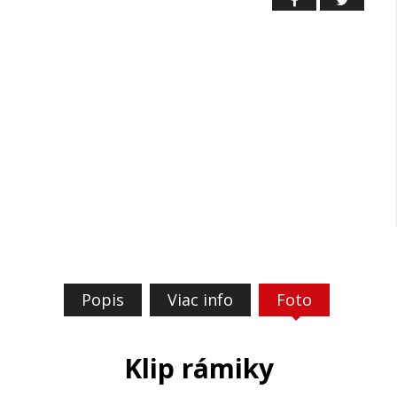
Popis
Viac info
Foto
Klip rámiky