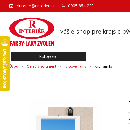
rinterier@rinterier.sk
0905 854 229
Váš e-shop pre krajšie bý
Kategórie
Úvod
Ostatný sortiment
Klipové rámy
Klip rámiky
O