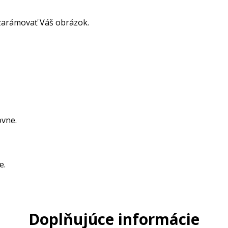
 zarámovať Váš obrázok.
ovne.
e.
Doplňujúce informácie