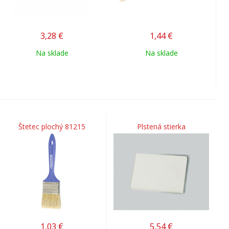
3,28
€
1,44
€
Na sklade
Na sklade
Štetec plochý 81215
Plstená stierka
1,03
€
5,54
€