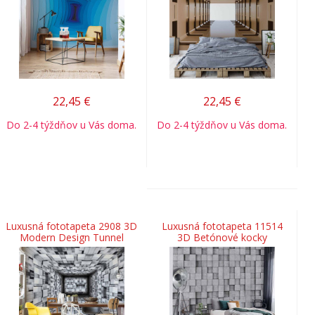
22,45
€
22,45
€
Do 2-4 týždňov u Vás doma.
Do 2-4 týždňov u Vás doma.
Luxusná fototapeta 2908 3D
Luxusná fototapeta 11514
Modern Design Tunnel
3D Betónové kocky