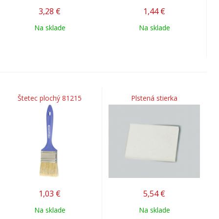
3,28
€
1,44
€
Na sklade
Na sklade
Štetec plochý 81215
Plstená stierka
1,03
€
5,54
€
Na sklade
Na sklade