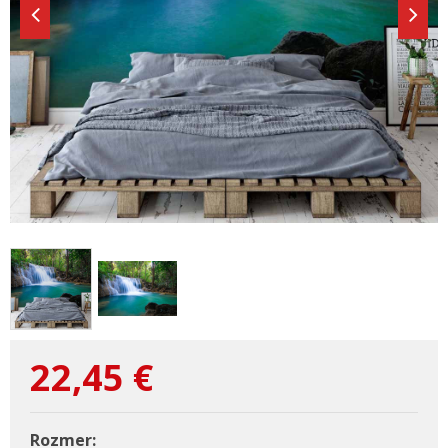
22,45
€
Rozmer: