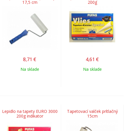
17,5 cm
200g
8,71
€
4,61
€
Na sklade
Na sklade
Lepidlo na tapety EURO 3000
Tapetovací valček prítlačný
200g indikator
15cm