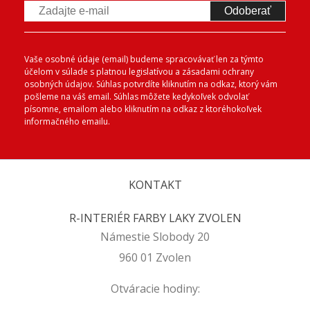
Odoberať
Vaše osobné údaje (email) budeme spracovávať len za týmto
účelom v súlade s platnou legislatívou a zásadami ochrany
osobných údajov. Súhlas potvrdíte kliknutím na odkaz, ktorý vám
pošleme na váš email. Súhlas môžete kedykoľvek odvolať
písomne, emailom alebo kliknutím na odkaz z ktoréhokoľvek
informačného emailu.
KONTAKT
R-INTERIÉR FARBY LAKY ZVOLEN
Námestie Slobody 20
960 01 Zvolen
Otváracie hodiny: