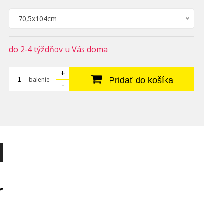
70,5x104cm
do 2-4 týždňov u Vás doma
+
balenie
Pridať do košíka
-
r