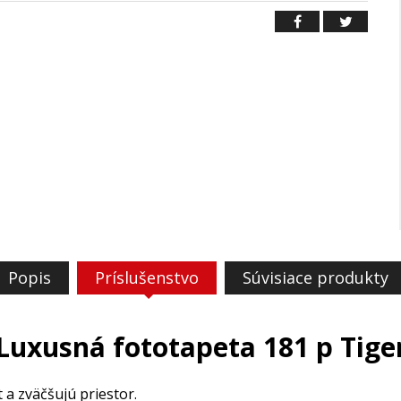
Popis
Príslušenstvo
Súvisiace produkty
Luxusná fototapeta 181 p Tige
 a zväčšujú priestor.