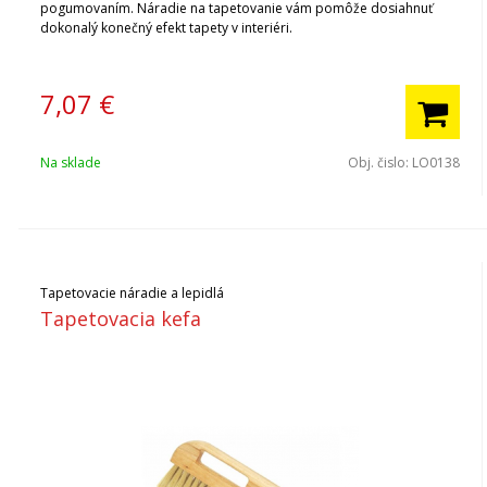
pogumovaním. Náradie na tapetovanie vám pomôže dosiahnuť
dokonalý konečný efekt tapety v interiéri.
7,07
€
Na sklade
Obj. čislo:
LO0138
Tapetovacie náradie a lepidlá
Tapetovacia kefa