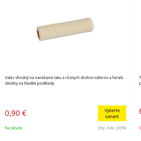
Valec vhodný na nanášanie laku a rôznych druhov náterov a farieb.
Ideálny na hladké podklady.
p
Vyberte
0,90
€
variant
Na sklade
Obj. čislo:
J0790
S