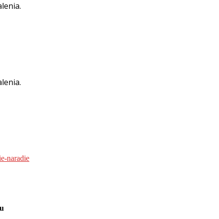
lenia.
lenia.
ie-naradie
ču