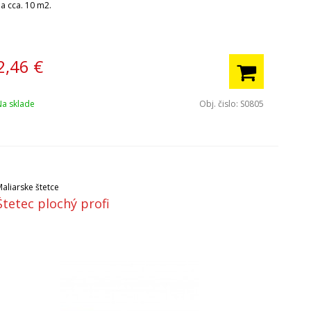
na cca. 10 m2.
2,46
€
Na sklade
Obj. čislo:
S0805
aliarske štetce
Štetec plochý profi