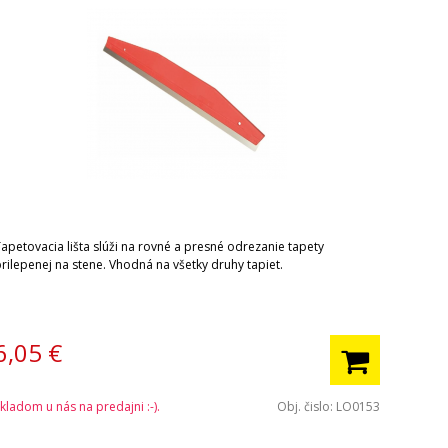
Tapetovacia lišta slúži na rovné a presné odrezanie tapety
rilepenej na stene. Vhodná na všetky druhy tapiet.
6,05
€
kladom u nás na predajni :-).
Obj. čislo:
LO0153