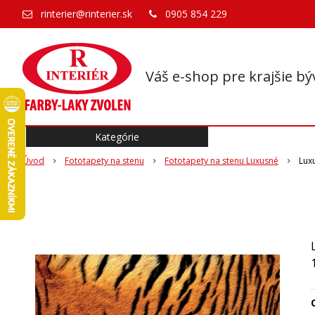
rinterier@rinterier.sk
0905 854 229
Váš e-shop pre krajšie bý
Kategórie
Úvod
Fototapety na stenu
Fototapety na stenu Luxusné
Lux
O