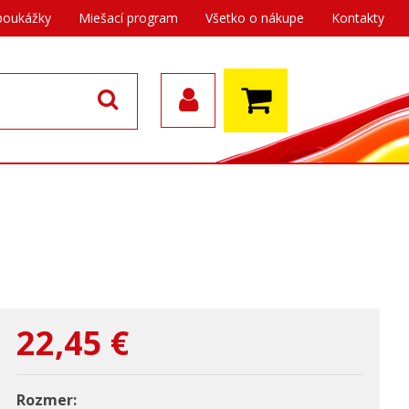
poukážky
Miešací program
Všetko o nákupe
Kontakty
22,45
€
Rozmer: