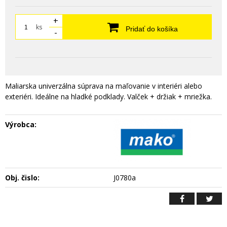
+
ks
Pridať do košíka
-
Maliarska univerzálna súprava na maľovanie v interiéri alebo
exteriéri. Ideálne na hladké podklady. Valček + držiak + mriežka.
Výrobca:
Obj. čislo:
J0780a