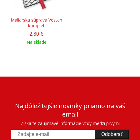
Maliarska súprava Vestan
komplet
2,80 €
Na sklade
Najdôležitejšie novinky priamo na váš
email
Získajte zaujímavé informácie vždy medzi prvými
Odoberať