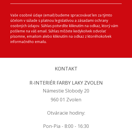
Vaše osobné údaje (email) budeme spracovávať len za týmto
účelom v súlade s platnou legislatívou a zásadami ochrany
osobných údajov. Súhlas potvrdíte kliknutím na odkaz, ktorý vám
pošleme na váš email. Súhlas môžete kedykoľvek odvolať
písomne, emailom alebo kliknutím na odkaz z ktoréhokoľvek
informačného emailu.
KONTAKT
R-INTERIÉR FARBY LAKY ZVOLEN
Námestie Slobody 20
960 01 Zvolen
Otváracie hodiny:
Pon-Pia - 8:00 - 16:30