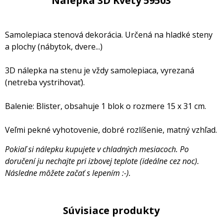
Nálepka 3D Kvety 59503
Samolepiaca stenová dekorácia. Určená na hladké steny
a plochy (nábytok, dvere...)
3D nálepka na stenu je vždy samolepiaca, vyrezaná
(netreba vystrihovať).
Balenie: Blister, obsahuje 1 blok o rozmere 15 x 31 cm.
Veľmi pekné vyhotovenie, dobré rozlíšenie, matný vzhľad.
Pokiaľ si nálepku kupujete v chladných mesiacoch. Po
doručení ju nechajte pri izbovej teplote (ideálne cez noc).
Následne môžete začať s lepením :-).
Súvisiace produkty