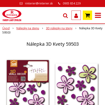
rinterier@rinterier.sk
0905 854 229
Úvod
Nálepky na stenu
3D nálepky na steny
Nálepka 3D Kvety
59503
Nálepka 3D Kvety 59503