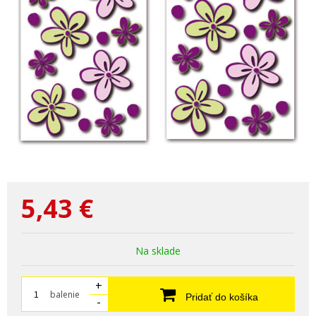
5,43
€
Na sklade
+
balenie
Pridať do košíka
-