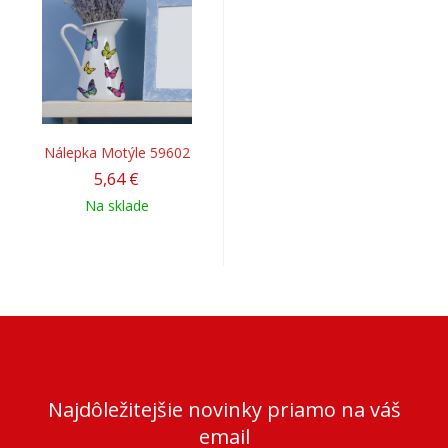
Nálepka Motýle 59602
5,64 €
Na sklade
Najdôležitejšie novinky priamo na váš
email