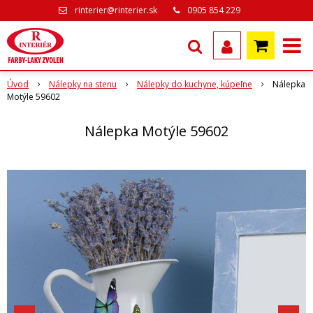
rinterier@rinterier.sk
0905 854 229
Úvod
Nálepky na stenu
Nálepky do kuchyne, kúpeľne
Nálepka
Motýle 59602
Nálepka Motýle 59602