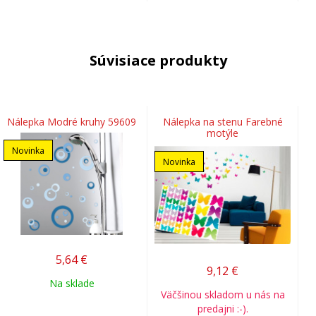
Súvisiace produkty
Nálepka Modré kruhy 59609
Nálepka na stenu Farebné
motýle
Novinka
Novinka
5,64
€
9,12
€
Na sklade
Väčšinou skladom u nás na
predajni :-).