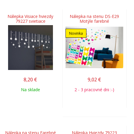
Nálepka Visiace hviezdy
Nálepka na stenu DS-E29
79227 svietiace
Motýle farebné
Novinka
8,20
€
9,02
€
Na sklade
2 - 3 pracovné dni :-)
Nálepka na stenu Farebné
Nálepka Hviezdy 79223