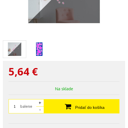
5,64
€
Na sklade
+
balenie
Pridať do košíka
-