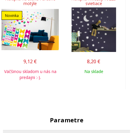
motýle
svietiace
Novinka
9,12
€
8,20
€
Väčšinou skladom u nás na
Na sklade
predajni :-).
Parametre