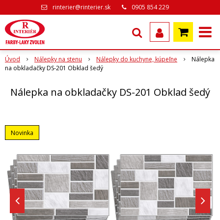
rinterier@rinterier.sk
0905 854 229
Úvod
Nálepky na stenu
Nálepky do kuchyne, kúpeľne
Nálepka
na obkladačky DS-201 Obklad šedý
Nálepka na obkladačky DS-201 Obklad šedý
Novinka