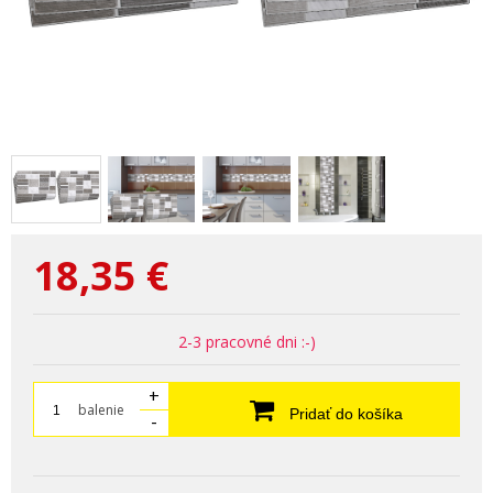
18,35
€
2-3 pracovné dni :-)
+
balenie
Pridať do košíka
-