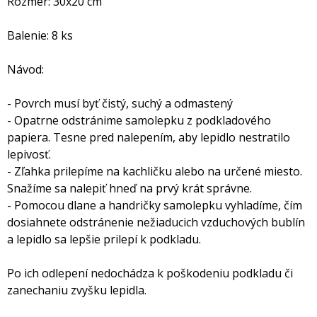
Rozmer: 30x20 cm
Balenie: 8 ks
Návod:
- Povrch musí byť čistý, suchý a odmastený
- Opatrne odstránime samolepku z podkladového
papiera. Tesne pred nalepením, aby lepidlo nestratilo
lepivosť.
- Zľahka prilepíme na kachličku alebo na určené miesto.
Snažíme sa nalepiť hneď na prvý krát správne.
- Pomocou dlane a handričky samolepku vyhladíme, čím
dosiahnete odstránenie nežiaducich vzduchových bublín
a lepidlo sa lepšie prilepí k podkladu.
Po ich odlepení nedochádza k poškodeniu podkladu či
zanechaniu zvyšku lepidla.