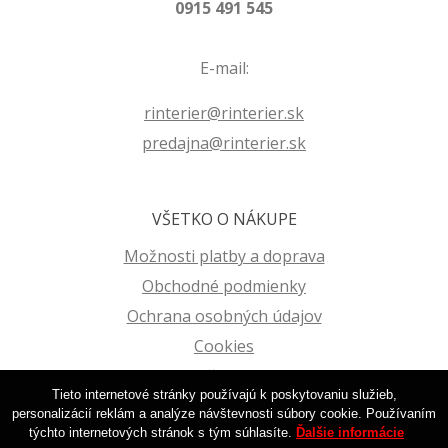
0915 491 545
E-mail:
rinterier@rinterier.sk
predajna@rinterier.sk
VŠETKO O NÁKUPE
Možnosti platby a doprava
Obchodné podmienky
Ochrana osobných údajov
Cookies
Reklamačný poriadok
Tieto internetové stránky používajú k poskytovaniu služieb,
personalizácií reklám a analýze návštevnosti súbory cookie. Používaním
týchto internetových stránok s tým súhlasíte.
Ďalšie informácie
© 2026 Farby | Laky | Tapety na stenu | R-Interier Zvolen | Eshop •
tvorba