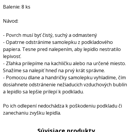
Balenie: 8 ks
Návod:
- Povrch musí byť čistý, suchý a odmastený
- Opatrne odstránime samolepku z podkladového
papiera. Tesne pred nalepením, aby lepidlo nestratilo
lepivosť.
- Zľahka prilepíme na kachličku alebo na určené miesto.
Snažíme sa nalepiť hneď na prvý krát správne.
- Pomocou dlane a handričky samolepku vyhladíme, čím
dosiahnete odstránenie nežiaducich vzduchových bublín
a lepidlo sa lepšie prilepí k podkladu.
Po ich odlepení nedochádza k poškodeniu podkladu či
zanechaniu zvyšku lepidla.
Súvisiace produkty