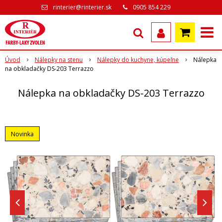
rinterier@rinterier.sk
0905 854 229
Úvod
Nálepky na stenu
Nálepky do kuchyne, kúpeľne
Nálepka
na obkladačky DS-203 Terrazzo
Nálepka na obkladačky DS-203 Terrazzo
Novinka