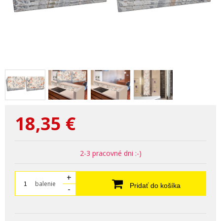
18,35
€
2-3 pracovné dni :-)
+
balenie
Pridať do košíka
-