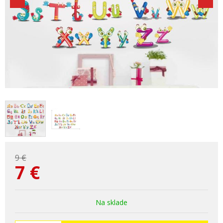
9 €
7
€
Na sklade