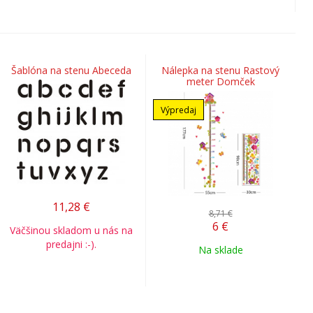
Šablóna na stenu Abeceda
Nálepka na stenu Rastový
meter Domček
Výpredaj
11,28
€
8,71 €
6
€
Väčšinou skladom u nás na
predajni :-).
Na sklade