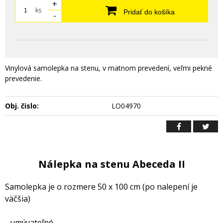
+
ks
Pridať do košíka
-
Vinylová samolepka na stenu, v matnom prevedení, veľmi pekné
prevedenie.
Obj. čislo:
LO04970
Nálepka na stenu Abeceda II
Samolepka je o rozmere 50 x 100 cm (po nalepení je
väčšia)
- umývateľné