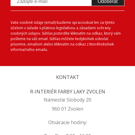
Odoberať
Vaše osobné údaje (email) budeme spracovávať len za týmto
účelom v súlade s platnou legislatívou a zásadami ochrany
osobných údajov. Súhlas potvrdíte kliknutím na odkaz, ktorý vám
pošleme na váš email. Súhlas môžete kedykoľvek odvolať
písomne, emailom alebo kliknutím na odkaz z ktoréhokoľvek
informačného emailu.
KONTAKT
R-INTERIÉR FARBY LAKY ZVOLEN
Námestie Slobody 20
960 01 Zvolen
Otváracie hodiny: