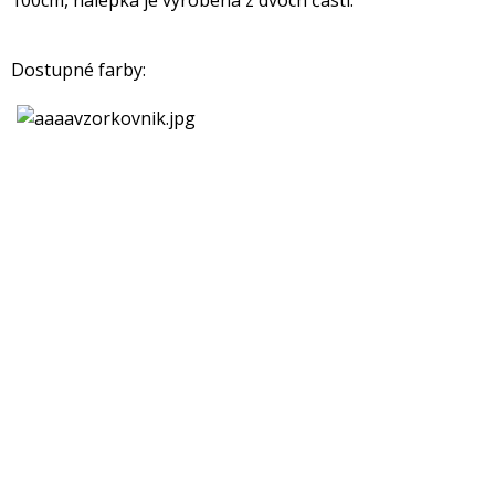
100cm, nálepka je vyrobená z dvoch častí.
Dostupné farby: