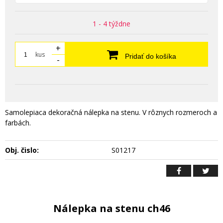
1 - 4 týždne
+
kus
Pridať do košíka
-
Samolepiaca dekoračná nálepka na stenu. V rôznych rozmeroch a
farbách.
Obj. čislo:
S01217
Nálepka na stenu ch46