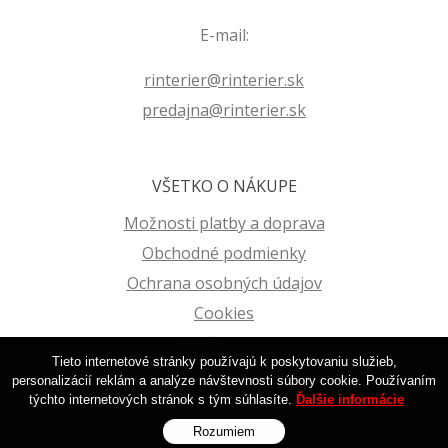
E-mail:
rinterier@rinterier.sk
predajna@rinterier.sk
VŠETKO O NÁKUPE
Možnosti platby a doprava
Obchodné podmienky
Ochrana osobných údajov
Cookies
Reklamačný poriadok
Tieto internetové stránky používajú k poskytovaniu služieb,
personalizácií reklám a analýze návštevnosti súbory cookie. Používaním
týchto internetových stránok s tým súhlasíte.
Ďalšie informácie
© 2026 Farby | Laky | Tapety na stenu | R-Interier Zvolen | Eshop •
tvorba
Rozumiem
eshopu cez UNIobchod
,
webhosting
spoločnosti
WEBYGROUP