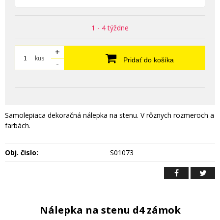
1 - 4 týždne
+
kus
Pridať do košíka
-
Samolepiaca dekoračná nálepka na stenu. V rôznych rozmeroch a
farbách.
Obj. čislo:
S01073
Nálepka na stenu d4 zámok