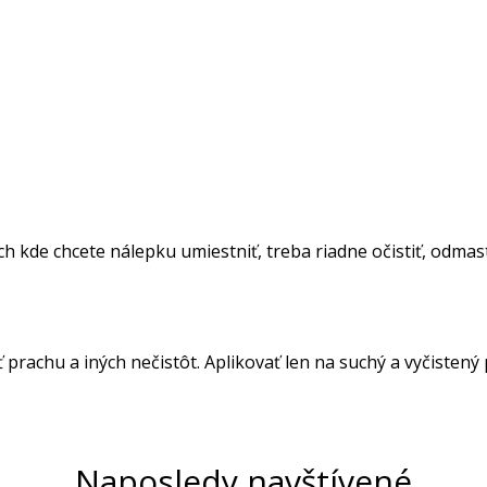
 kde chcete nálepku umiestniť, treba riadne očistiť, odmasti
ť prachu a iných nečistôt. Aplikovať len na suchý a vyčistený
Naposledy navštívené