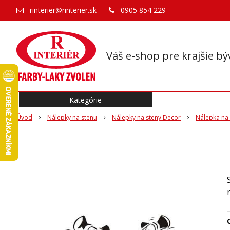
rinterier@rinterier.sk
0905 854 229
Váš e-shop pre krajšie bý
Kategórie
Úvod
Nálepky na stenu
Nálepky na steny Decor
Nálepka na 
O