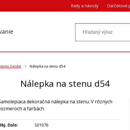
Rady a návody
Darčekové 
vanie
stenu Detské
Nálepka na stenu d54
Nálepka na stenu d54
Samolepiaca dekoračná nálepka na stenu. V rôznych
rozmeroch a farbách.
bj. čislo:
S01076