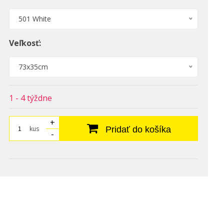
501 White
Veľkosť:
73x35cm
1 - 4 týždne
+
kus
Pridať do košíka
-