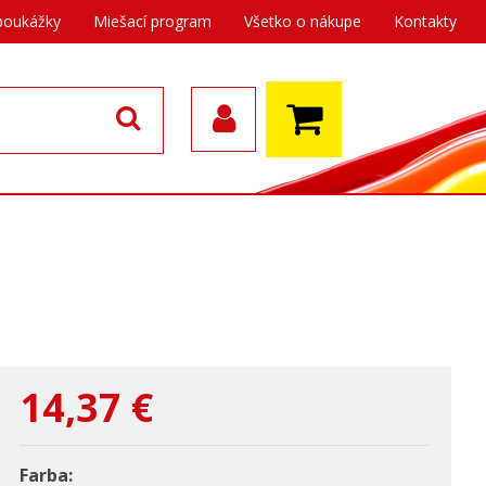
poukážky
Miešací program
Všetko o nákupe
Kontakty
14,37
€
Farba: