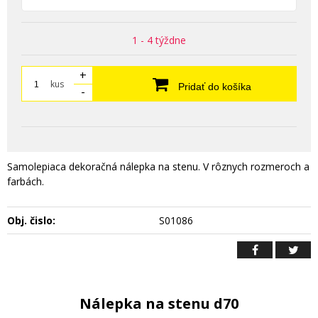
1 - 4 týždne
+
kus
Pridať do košíka
-
Samolepiaca dekoračná nálepka na stenu. V rôznych rozmeroch a
farbách.
Obj. čislo:
S01086
Nálepka na stenu d70