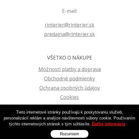
E-mail:
rinterier@rinterier.sk
predajna@rinterier.sk
VŠETKO O NÁKUPE
Možnosti platby a doprava
Obchodné podmienky
Ochrana osobných údajov
Cookies
Reklamačný poriadok
Tieto internetové stránky používajú k poskytovaniu služieb,
personalizácií reklám a analýze návštevnosti súbory cookie. Používaním
týchto internetových stránok s tým súhlasíte.
Ďalšie informácie
© 2026 Farby | Laky | Tapety na stenu | R-Interier Zvolen | Eshop •
tvorba
Rozumiem
eshopu cez UNIobchod
,
webhosting
spoločnosti
WEBYGROUP