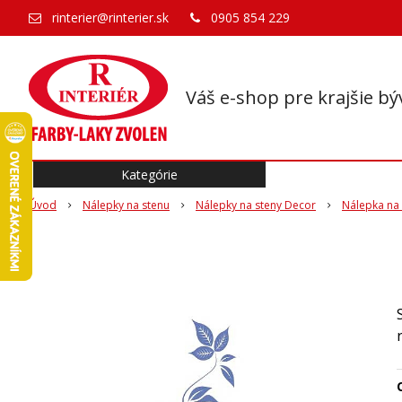
rinterier@rinterier.sk
0905 854 229
Váš e-shop pre krajšie bý
Kategórie
Úvod
Nálepky na stenu
Nálepky na steny Decor
Nálepka na 
O