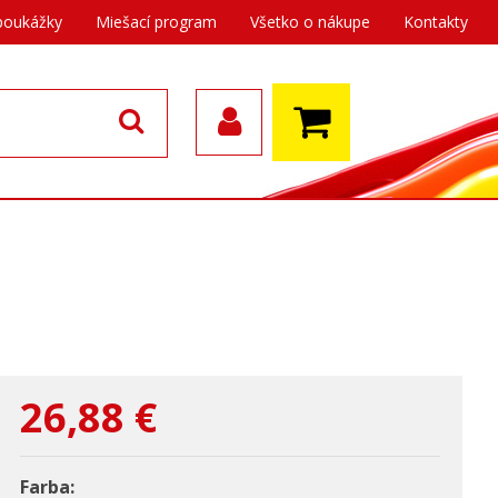
poukážky
Miešací program
Všetko o nákupe
Kontakty
26,88
€
Farba: