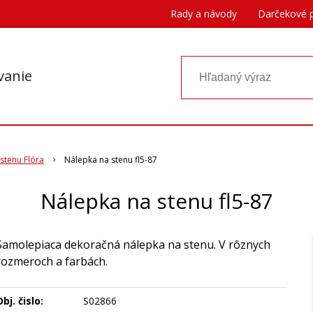
Rady a návody
Darčekové 
vanie
stenu Flóra
Nálepka na stenu fl5-87
Nálepka na stenu fl5-87
Samolepiaca dekoračná nálepka na stenu. V rôznych
rozmeroch a farbách.
bj. čislo:
S02866