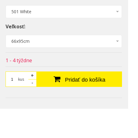
501 White
Veľkosť:
66x95cm
1 - 4 týždne
+
kus
Pridať do košíka
-