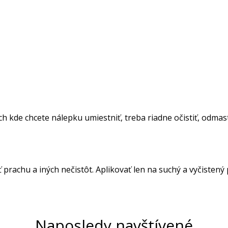
 kde chcete nálepku umiestniť, treba riadne očistiť, odmasti
ť prachu a iných nečistôt. Aplikovať len na suchý a vyčistený
Naposledy navštívené