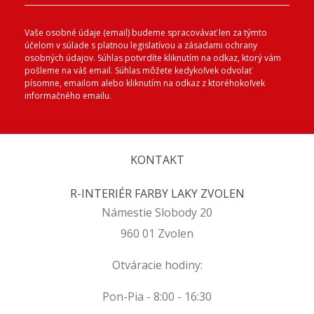
Vaše osobné údaje (email) budeme spracovávať len za týmto
účelom v súlade s platnou legislatívou a zásadami ochrany
osobných údajov. Súhlas potvrdíte kliknutím na odkaz, ktorý vám
pošleme na váš email. Súhlas môžete kedykoľvek odvolať
písomne, emailom alebo kliknutím na odkaz z ktoréhokoľvek
informačného emailu.
KONTAKT
R-INTERIÉR FARBY LAKY ZVOLEN
Námestie Slobody 20
960 01 Zvolen
Otváracie hodiny:
Pon-Pia - 8:00 - 16:30