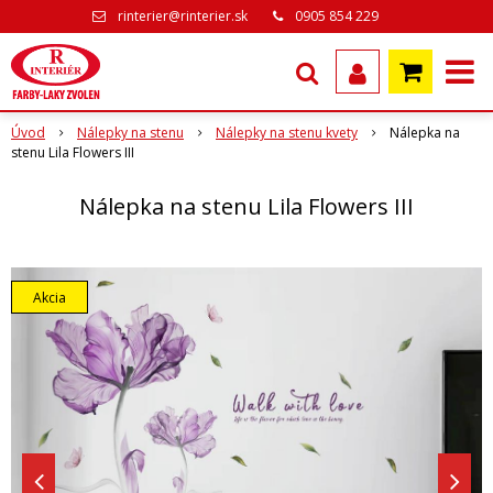
rinterier@rinterier.sk
0905 854 229
Úvod
Nálepky na stenu
Nálepky na stenu kvety
Nálepka na
stenu Lila Flowers III
Nálepka na stenu Lila Flowers III
Akcia