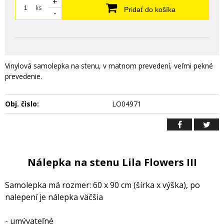
+
ks
Pridať do košíka
-
Vinylová samolepka na stenu, v matnom prevedení, veľmi pekné
prevedenie.
Obj. čislo:
LO04971
Nálepka na stenu Lila Flowers III
Samolepka má rozmer: 60 x 90 cm (šírka x výška), po
nalepení je nálepka väčšia
- umývateľné