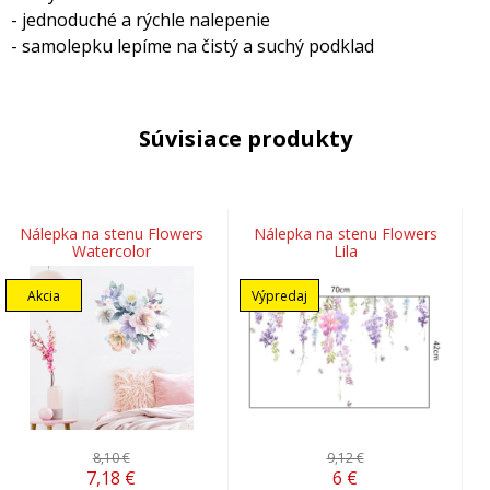
- jednoduché a rýchle nalepenie
- samolepku lepíme na čistý a suchý podklad
Súvisiace produkty
Nálepka na stenu Flowers
Nálepka na stenu Flowers
Watercolor
Lila
Akcia
Výpredaj
8,10 €
9,12 €
7,18
€
6
€