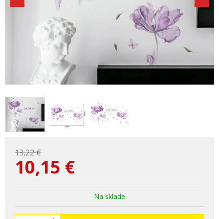
13,22 €
10,15
€
Na sklade