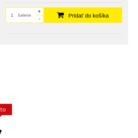
+
balenie
Pridať do košíka
-
to
7