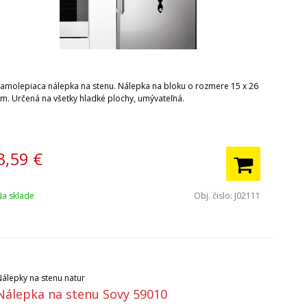
Samolepiaca nálepka na stenu. Nálepka na bloku o rozmere 15 x 26
cm. Určená na všetky hladké plochy, umývateľná.
3,59
€
Na sklade
Obj. čislo:
J02111
Nálepky na stenu natur
Nálepka na stenu Sovy 59010