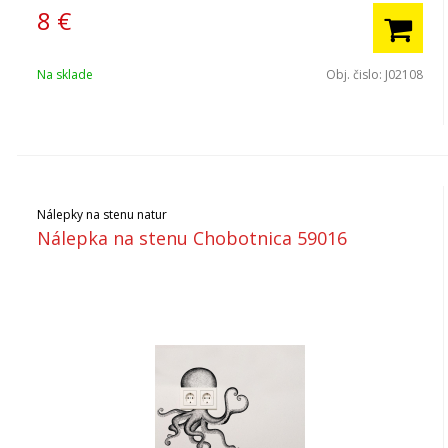
8
€
Na sklade
Obj. čislo:
J02108
Nálepky na stenu natur
Nálepka na stenu Chobotnica 59016