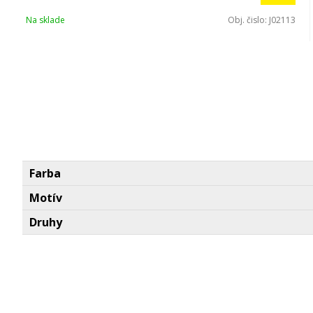
Na sklade
Obj. čislo:
J02113
Farba
Motív
Druhy