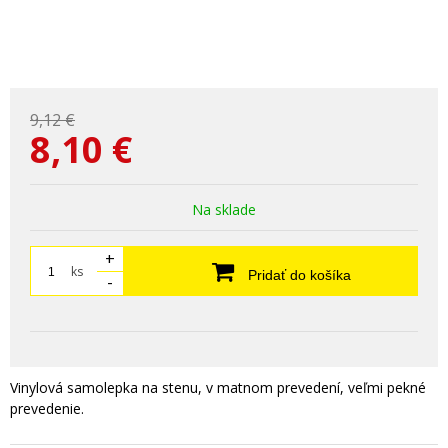
9,12 €
8,10
€
Na sklade
+
ks
Pridať do košíka
-
Vinylová samolepka na stenu, v matnom prevedení, veľmi pekné
prevedenie.