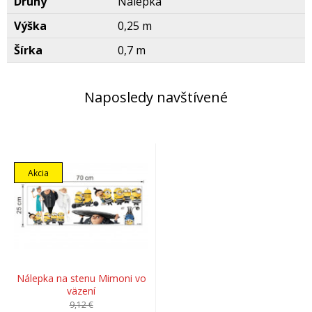
Druhy
Nálepka
Výška
0,25 m
Šírka
0,7 m
Naposledy navštívené
Akcia
Nálepka na stenu Mimoni vo
väzení
9,12 €