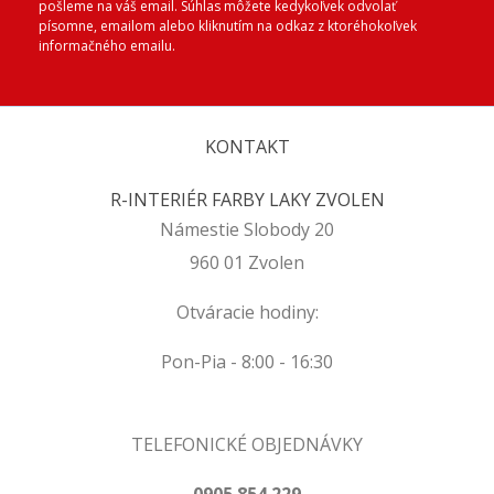
pošleme na váš email. Súhlas môžete kedykoľvek odvolať
písomne, emailom alebo kliknutím na odkaz z ktoréhokoľvek
informačného emailu.
KONTAKT
R-INTERIÉR FARBY LAKY ZVOLEN
Námestie Slobody 20
960 01 Zvolen
Otváracie hodiny:
Pon-Pia - 8:00 - 16:30
TELEFONICKÉ OBJEDNÁVKY