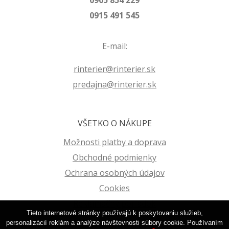
0905 854 229
0915 491 545
E-mail:
rinterier@rinterier.sk
predajna@rinterier.sk
VŠETKO O NÁKUPE
Možnosti platby a doprava
Obchodné podmienky
Ochrana osobných údajov
Cookies
Reklamačný poriadok
Tieto internetové stránky používajú k poskytovaniu služieb,
personalizácií reklám a analýze návštevnosti súbory cookie. Používaním