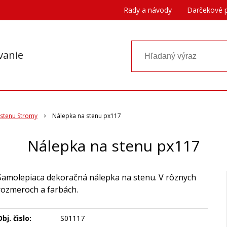
Rady a návody
Darčekové 
vanie
 stenu Stromy
Nálepka na stenu px117
Nálepka na stenu px117
Samolepiaca dekoračná nálepka na stenu. V rôznych
rozmeroch a farbách.
bj. čislo:
S01117