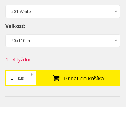
501 White
Veľkosť:
90x110cm
1 - 4 týždne
+
kus
Pridať do košíka
-