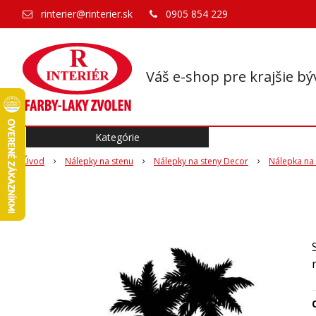
rinterier@rinterier.sk
0905 854 229
Váš e-shop pre krajšie bý
Kategórie
Úvod
Nálepky na stenu
Nálepky na steny Decor
Nálepka na
O