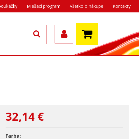
poukážky
Miešací program
Všetko o nákupe
Kontakty
32,14
€
Farba: