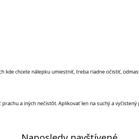
 kde chcete nálepku umiestniť, treba riadne očistiť, odmasti
ť prachu a iných nečistôt. Aplikovať len na suchý a vyčistený
Naposledy navštívené