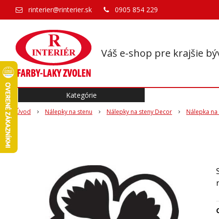
rinterier@rinterier.sk
0905 854 229
Váš e-shop pre krajšie bý
Kategórie
Úvod
Nálepky na stenu
Nálepky na steny Decor
Nálepka na 
O