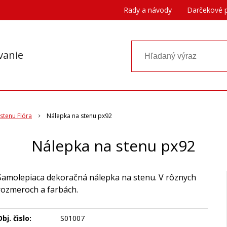
Rady a návody
Darčekové 
vanie
stenu Flóra
Nálepka na stenu px92
Nálepka na stenu px92
Samolepiaca dekoračná nálepka na stenu. V rôznych
rozmeroch a farbách.
bj. čislo:
S01007