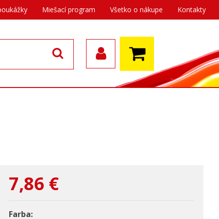
poukážky
Miešací program
Všetko o nákupe
Kontakty
7,86
€
Farba: