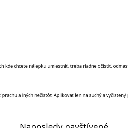
 kde chcete nálepku umiestniť, treba riadne očistiť, odmasti
ť prachu a iných nečistôt. Aplikovať len na suchý a vyčistený
Naposledy navštívené