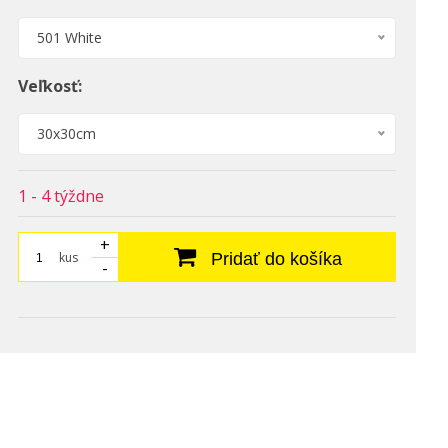
501 White
Veľkosť:
30x30cm
1 - 4 týždne
+
kus
Pridať do košíka
-