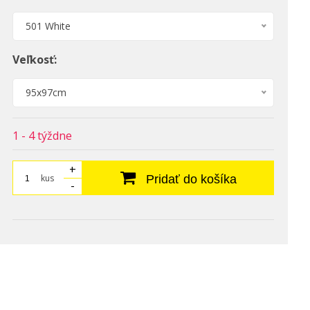
501 White
Veľkosť:
95x97cm
1 - 4 týždne
+
kus
Pridať do košíka
-