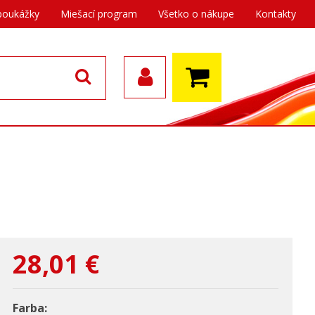
poukážky
Miešací program
Všetko o nákupe
Kontakty
28,01
€
Farba: