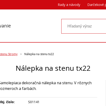
Rady a návody
Darčekové 
vanie
 stenu Stromy
Nálepka na stenu tx22
Nálepka na stenu tx22
Samolepiaca dekoračná nálepka na stenu. V rôznych
rozmeroch a farbách.
bj. čislo:
S01141