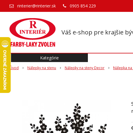
rinterier@rinterier.sk
0905 854 229
Váš e-shop pre krajšie bý
Kategórie
Úvod
Nálepky na stenu
Nálepky na steny Decor
Nálepka na
O