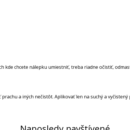
 kde chcete nálepku umiestniť, treba riadne očistiť, odmasti
ť prachu a iných nečistôt. Aplikovať len na suchý a vyčistený
Naposledy navštívené