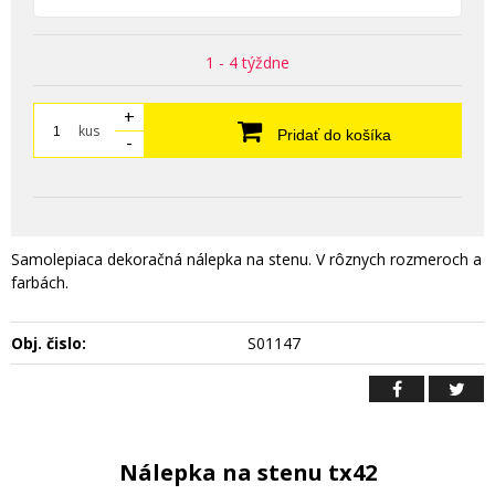
1 - 4 týždne
+
kus
Pridať do košíka
-
Samolepiaca dekoračná nálepka na stenu. V rôznych rozmeroch a
farbách.
Obj. čislo:
S01147
Nálepka na stenu tx42