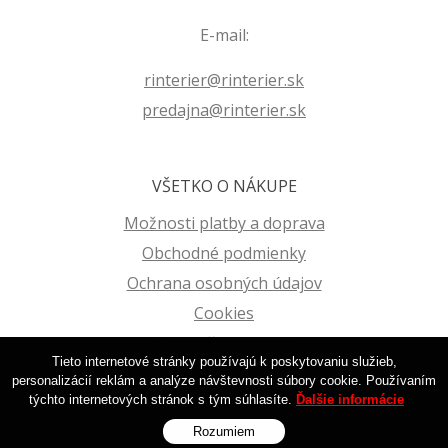
E-mail:
rinterier@rinterier.sk
predajna@rinterier.sk
VŠETKO O NÁKUPE
Možnosti platby a doprava
Obchodné podmienky
Ochrana osobných údajov
Cookies
Reklamačný poriadok
Tieto internetové stránky používajú k poskytovaniu služieb,
personalizácií reklám a analýze návštevnosti súbory cookie. Používaním
týchto internetových stránok s tým súhlasíte.
Ďalšie informácie
© 2026 Farby | Laky | Tapety na stenu | R-Interier Zvolen | Eshop •
tvorba
Rozumiem
eshopu cez UNIobchod
,
webhosting
spoločnosti
WEBYGROUP