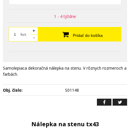
1 - 4 týždne
+
kus
Pridať do košíka
-
Samolepiaca dekoračná nálepka na stenu. V rôznych rozmeroch a
farbách.
Obj. čislo:
S01148
Nálepka na stenu tx43