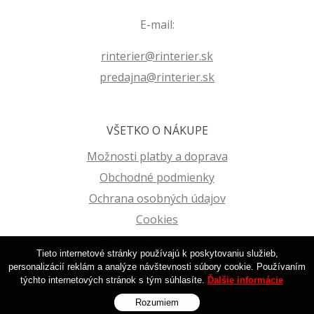
E-mail:
rinterier@rinterier.sk
predajna@rinterier.sk
VŠETKO O NÁKUPE
Možnosti platby a doprava
Obchodné podmienky
Ochrana osobných údajov
Cookies
Reklamačný poriadok
Tieto internetové stránky používajú k poskytovaniu služieb,
personalizácií reklám a analýze návštevnosti súbory cookie. Používaním
týchto internetových stránok s tým súhlasíte.
Ďalšie informácie
© 2026 Farby | Laky | Tapety na stenu | R-Interier Zvolen | Eshop •
tvorba
Rozumiem
eshopu cez UNIobchod
,
webhosting
spoločnosti
WEBYGROUP