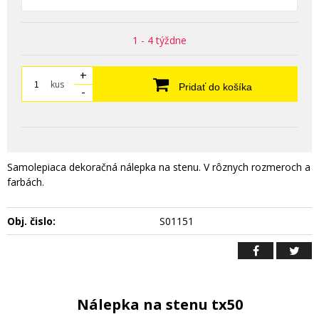
1 - 4 týždne
+
kus
Pridať do košíka
-
Samolepiaca dekoračná nálepka na stenu. V rôznych rozmeroch a
farbách.
Obj. čislo:
S01151
Nálepka na stenu tx50