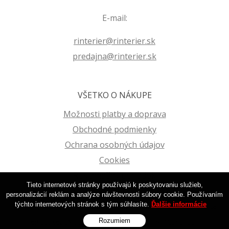
E-mail:
rinterier@rinterier.sk
predajna@rinterier.sk
VŠETKO O NÁKUPE
Možnosti platby a doprava
Obchodné podmienky
Ochrana osobných údajov
Cookies
Reklamačný poriadok
Tieto internetové stránky používajú k poskytovaniu služieb,
personalizácií reklám a analýze návštevnosti súbory cookie. Používaním
týchto internetových stránok s tým súhlasíte.
Ďalšie informácie
© 2026 Farby | Laky | Tapety na stenu | R-Interier Zvolen | Eshop •
tvorba
Rozumiem
eshopu cez UNIobchod
,
webhosting
spoločnosti
WEBYGROUP