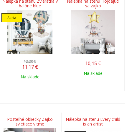
Nálepka na stenu Zvieratká v
Nálepka na stenu Hojdajúci
balóne blue
sa zajko
Akcia
12,20 €
10,15
€
11,17
€
Na sklade
Na sklade
Posteľné obliečky Zajko
Nálepka na stenu Every child
svietiace v tme
is an artist