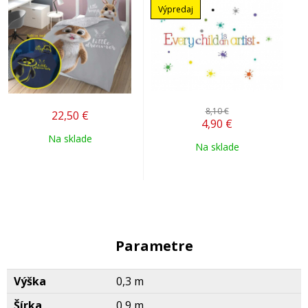
Výpredaj
8,10 €
22,50
€
4,90
€
Na sklade
Na sklade
Parametre
Výška
0,3 m
Šírka
0,9 m