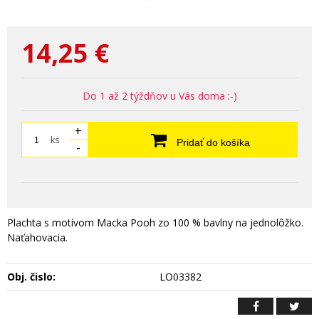
14,25
€
Do 1 až 2 týždňov u Vás doma :-)
+
ks
Pridať do košíka
-
Plachta s motívom Macka Pooh zo 100 % bavlny na jednolôžko.
Naťahovacia.
Obj. čislo:
LO03382