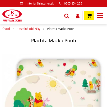
rinterier@rinterier.sk
0905 854 229
Úvod
Postelné obliečky
Plachta Macko Pooh
Plachta Macko Pooh