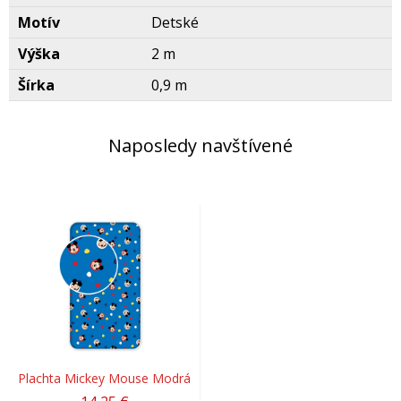
Motív
Detské
Výška
2 m
Šírka
0,9 m
Naposledy navštívené
Plachta Mickey Mouse Modrá