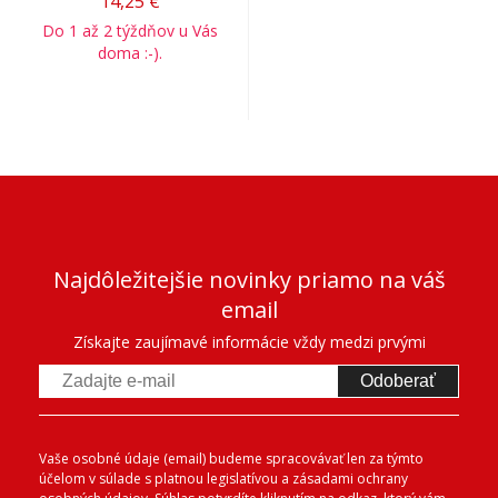
14,25 €
Do 1 až 2 týždňov u Vás
doma :-).
Najdôležitejšie novinky priamo na váš
email
Získajte zaujímavé informácie vždy medzi prvými
Odoberať
Vaše osobné údaje (email) budeme spracovávať len za týmto
účelom v súlade s platnou legislatívou a zásadami ochrany