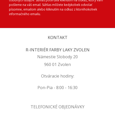
osobných údajov. Súhlas potvrdíte kliknutím na odkaz, ktorý vám
pošleme na váš email. Súhlas môžete kedykoľvek odvolať
písomne, emailom alebo kliknutím na odkaz z ktoréhokoľvek
informačného emailu.
KONTAKT
R-INTERIÉR FARBY LAKY ZVOLEN
Námestie Slobody 20
960 01 Zvolen
Otváracie hodiny:
Pon-Pia - 8:00 - 16:30
TELEFONICKÉ OBJEDNÁVKY