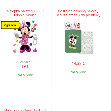
Nálepka na stenu 0857
Posteľné obliečky Mickey
Minnie Mouse
Mouse green - do postieľky
Výpredaj
24,90 €
14,35
€
19
€
Na sklade
Na sklade
Nálepka na stenu Rastový