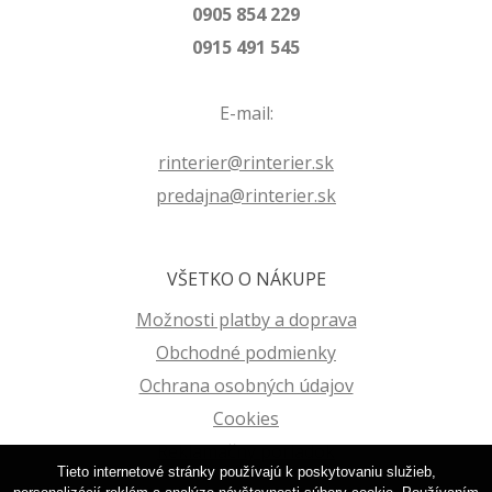
0905 854 229
0915 491 545
E-mail:
rinterier@rinterier.sk
predajna@rinterier.sk
VŠETKO O NÁKUPE
Možnosti platby a doprava
Obchodné podmienky
Ochrana osobných údajov
Cookies
Reklamačný poriadok
Tieto internetové stránky používajú k poskytovaniu služieb,