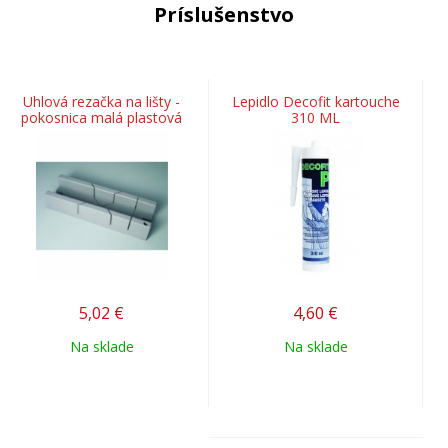
Príslušenstvo
Uhlová rezačka na lišty -
Lepidlo Decofit kartouche
pokosnica malá plastová
310 ML
5,02
€
4,60
€
Na sklade
Na sklade