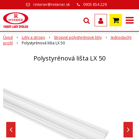
rinterier@rinterier.sk
0905 854 229
Úvod
Lišty a stropy
Stropné polystyrénové lišty
Jednoduchý
profil
Polystyrénová lišta LX 50
Polystyrénová lišta LX 50