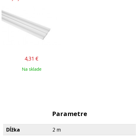
4,31
€
Na sklade
Parametre
Dĺžka
2 m