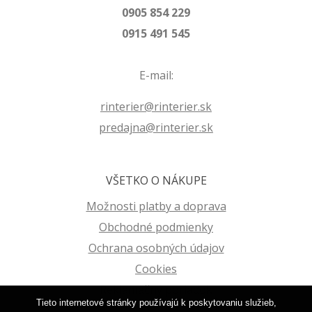
0905 854 229
0915 491 545
E-mail:
rinterier@rinterier.sk
predajna@rinterier.sk
VŠETKO O NÁKUPE
Možnosti platby a doprava
Obchodné podmienky
Ochrana osobných údajov
Cookies
Reklamačný poriadok
Tieto internetové stránky používajú k poskytovaniu služieb,