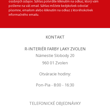
osobných údajov. Súhlas potvrdíte kliknutím na odkaz, ktorý vám
pošleme na váš email. Súhlas môžete kedykoľvek odvolať
písomne, emailom alebo kliknutím na odkaz z ktoréhokoľvek
informačného emailu.
KONTAKT
R-INTERIÉR FARBY LAKY ZVOLEN
Námestie Slobody 20
960 01 Zvolen
Otváracie hodiny:
Pon-Pia - 8:00 - 16:30
TELEFONICKÉ OBJEDNÁVKY